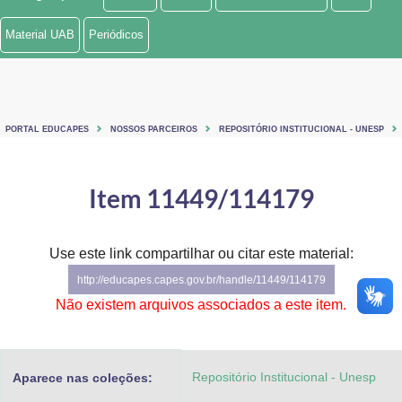
Ministério de Minas e Energia
Material UAB
Periódicos
Ministério da Ciência, Tecnologia, Inovações e Comunicações
Ministério do Meio Ambiente
PORTAL EDUCAPES
NOSSOS PARCEIROS
REPOSITÓRIO INSTITUCIONAL - UNESP
Ministério do Turismo
Ministério do Desenvolvimento Regional
Item 11449/114179
Controladoria-Geral da União
Use este link compartilhar ou citar este material:
Ministério da Mulher, da Família e dos Direitos Humanos
http://educapes.capes.gov.br/handle/11449/114179
Secretaria-Geral
Não existem arquivos associados a este item.
Secretaria de Governo
Repositório Institucional - Unesp
Aparece nas coleções:
Gabinete de Segurança Institucional