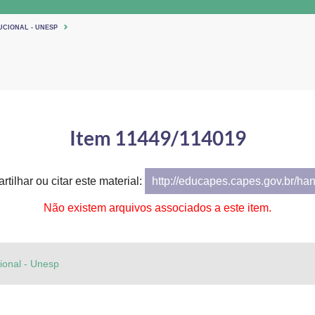
UCIONAL - UNESP
Item 11449/114019
tilhar ou citar este material:
http://educapes.capes.gov.br/ha
Não existem arquivos associados a este item.
cional - Unesp