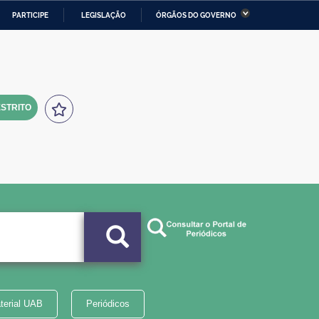
PARTICIPE
LEGISLAÇÃO
ÓRGÃOS DO GOVERNO
stério da Economia
Ministério da Infraestrutura
stério de Minas e Energia
Ministério da Ciência,
Tecnologia, Inovações e
Comunicações
STRITO
tério da Mulher, da Família
Secretaria-Geral
s Direitos Humanos
lto
terial UAB
Periódicos