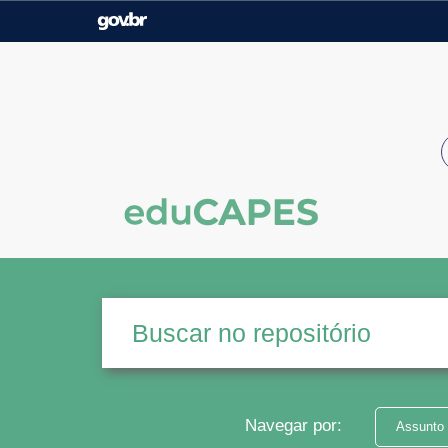
Casa Civil
Ministério da Justiça e
Segurança Pública
Ministério da Agricultura,
Ministério da Educação
Pecuária e Abastecimento
Ministério do Meio Ambiente
Ministério do Turismo
Secretaria de Governo
Gabinete de Segurança
Institucional
Navegar por:
Assunto