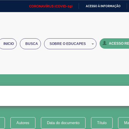
CORONAVÍRUS (COVID-19)
ACESSO À INFORMAÇÃO
Ministério da Defesa
Ministério das Relações
Mini
IR
Exteriores
PARA
O
Ministério da Cidadania
Ministério da Saúde
Mini
CONTEÚDO
ACESSO RE
INICIO
BUSCA
SOBRE O EDUCAPES
Ministério do Desenvolvimento
Controladoria-Geral da União
Minis
Regional
e do
Advocacia-Geral da União
Banco Central do Brasil
Plana
Autores
Data do documento
Título
Ma