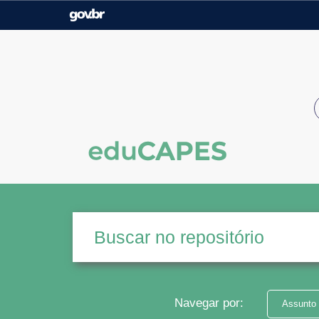
Casa Civil
Ministério da Justiça e
Segurança Pública
Ministério da Agricultura,
Ministério da Educação
Pecuária e Abastecimento
Ministério do Meio Ambiente
Ministério do Turismo
Secretaria de Governo
Gabinete de Segurança
Institucional
Navegar por:
Assunto