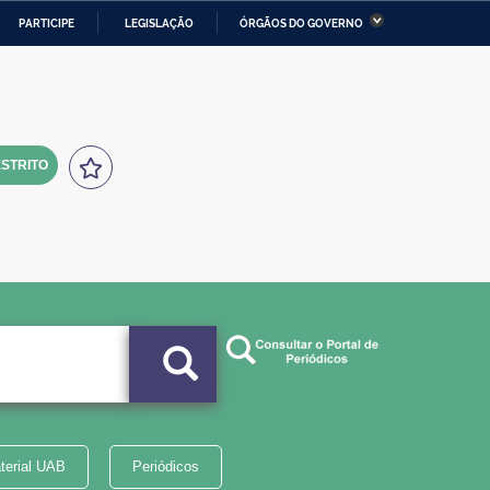
PARTICIPE
LEGISLAÇÃO
ÓRGÃOS DO GOVERNO
stério da Economia
Ministério da Infraestrutura
stério de Minas e Energia
Ministério da Ciência,
Tecnologia, Inovações e
Comunicações
STRITO
tério da Mulher, da Família
Secretaria-Geral
s Direitos Humanos
lto
terial UAB
Periódicos