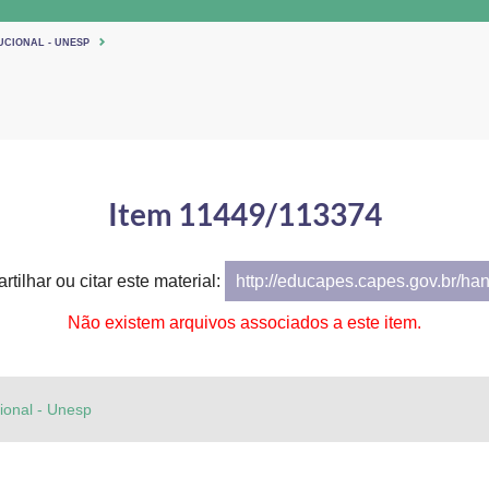
UCIONAL - UNESP
Item 11449/113374
tilhar ou citar este material:
http://educapes.capes.gov.br/ha
Não existem arquivos associados a este item.
cional - Unesp