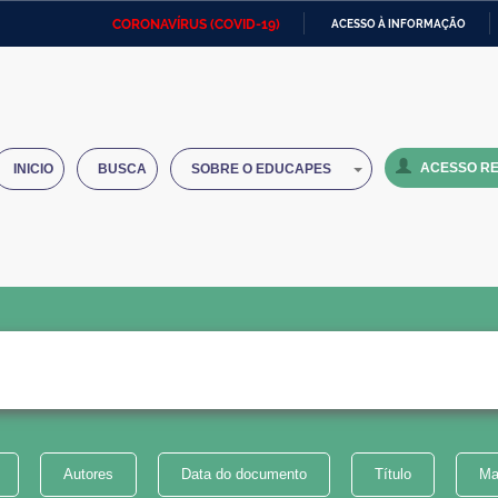
CORONAVÍRUS (COVID-19)
ACESSO À INFORMAÇÃO
Ministério da Defesa
Ministério das Relações
Mini
IR
Exteriores
PARA
O
Ministério da Cidadania
Ministério da Saúde
Mini
CONTEÚDO
ACESSO RE
INICIO
BUSCA
SOBRE O EDUCAPES
Ministério do Desenvolvimento
Controladoria-Geral da União
Minis
Regional
e do
Advocacia-Geral da União
Banco Central do Brasil
Plana
Autores
Data do documento
Título
Ma