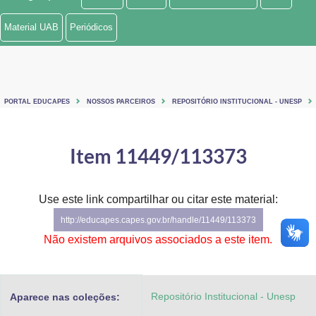
Ministério de Minas e Energia
Material UAB
Periódicos
Ministério da Ciência, Tecnologia, Inovações e Comunicações
Ministério do Meio Ambiente
PORTAL EDUCAPES
NOSSOS PARCEIROS
REPOSITÓRIO INSTITUCIONAL - UNESP
Ministério do Turismo
Ministério do Desenvolvimento Regional
Item 11449/113373
Controladoria-Geral da União
Use este link compartilhar ou citar este material:
Ministério da Mulher, da Família e dos Direitos Humanos
http://educapes.capes.gov.br/handle/11449/113373
Secretaria-Geral
Não existem arquivos associados a este item.
Secretaria de Governo
Repositório Institucional - Unesp
Aparece nas coleções:
Gabinete de Segurança Institucional