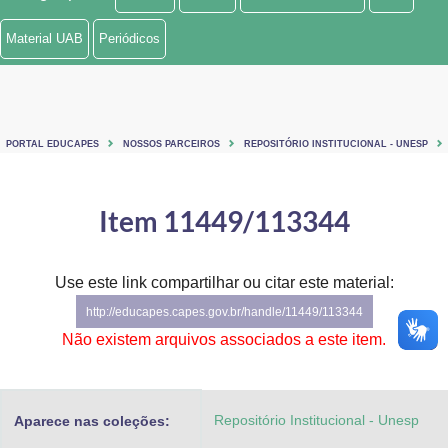
Ministério de Minas e Energia
Material UAB
Periódicos
Ministério da Ciência, Tecnologia, Inovações e Comunicações
Ministério do Meio Ambiente
PORTAL EDUCAPES
NOSSOS PARCEIROS
REPOSITÓRIO INSTITUCIONAL - UNESP
Ministério do Turismo
Ministério do Desenvolvimento Regional
Item 11449/113344
Controladoria-Geral da União
Use este link compartilhar ou citar este material:
Ministério da Mulher, da Família e dos Direitos Humanos
http://educapes.capes.gov.br/handle/11449/113344
Secretaria-Geral
Não existem arquivos associados a este item.
Secretaria de Governo
Repositório Institucional - Unesp
Aparece nas coleções:
Gabinete de Segurança Institucional