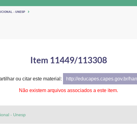
UCIONAL - UNESP
Item 11449/113308
tilhar ou citar este material:
http://educapes.capes.gov.br/ha
Não existem arquivos associados a este item.
cional - Unesp