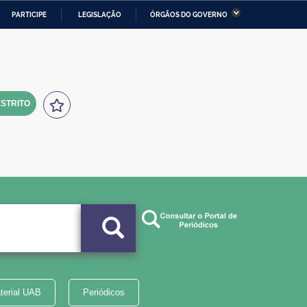
PARTICIPE
LEGISLAÇÃO
ÓRGÃOS DO GOVERNO
stério da Economia
Ministério da Infraestrutura
stério de Minas e Energia
Ministério da Ciência,
Tecnologia, Inovações e
Comunicações
STRITO
tério da Mulher, da Família
Secretaria-Geral
s Direitos Humanos
lto
terial UAB
Periódicos