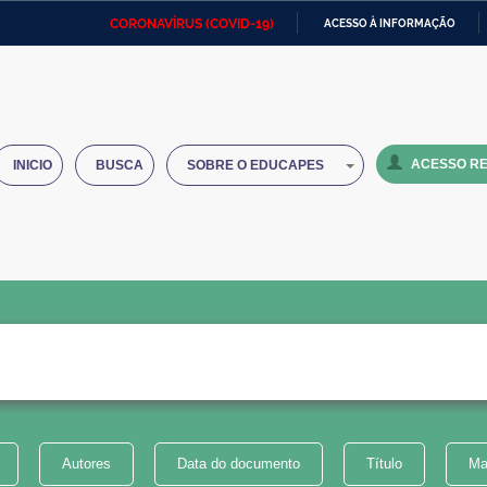
CORONAVÍRUS (COVID-19)
ACESSO À INFORMAÇÃO
Ministério da Defesa
Ministério das Relações
Mini
IR
Exteriores
PARA
O
Ministério da Cidadania
Ministério da Saúde
Mini
CONTEÚDO
ACESSO RE
INICIO
BUSCA
SOBRE O EDUCAPES
Ministério do Desenvolvimento
Controladoria-Geral da União
Minis
Regional
e do
Advocacia-Geral da União
Banco Central do Brasil
Plana
Autores
Data do documento
Título
Ma