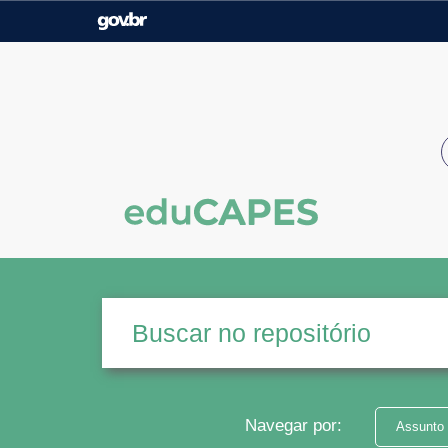
Casa Civil
Ministério da Justiça e
Segurança Pública
Ministério da Agricultura,
Ministério da Educação
Pecuária e Abastecimento
Ministério do Meio Ambiente
Ministério do Turismo
Secretaria de Governo
Gabinete de Segurança
Institucional
Navegar por:
Assunto