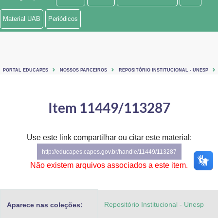
Ministério de Minas e Energia
Material UAB
Periódicos
Ministério da Ciência, Tecnologia, Inovações e Comunicações
Ministério do Meio Ambiente
PORTAL EDUCAPES
NOSSOS PARCEIROS
REPOSITÓRIO INSTITUCIONAL - UNESP
Ministério do Turismo
Ministério do Desenvolvimento Regional
Item 11449/113287
Controladoria-Geral da União
Use este link compartilhar ou citar este material:
Ministério da Mulher, da Família e dos Direitos Humanos
http://educapes.capes.gov.br/handle/11449/113287
Secretaria-Geral
Não existem arquivos associados a este item.
Secretaria de Governo
Repositório Institucional - Unesp
Aparece nas coleções:
Gabinete de Segurança Institucional