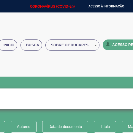
CORONAVÍRUS (COVID-19)
ACESSO À INFORMAÇÃO
Ministério da Defesa
Ministério das Relações
Mini
IR
Exteriores
PARA
O
Ministério da Cidadania
Ministério da Saúde
Mini
CONTEÚDO
ACESSO RE
INICIO
BUSCA
SOBRE O EDUCAPES
Ministério do Desenvolvimento
Controladoria-Geral da União
Minis
Regional
e do
Advocacia-Geral da União
Banco Central do Brasil
Plana
Autores
Data do documento
Título
Ma