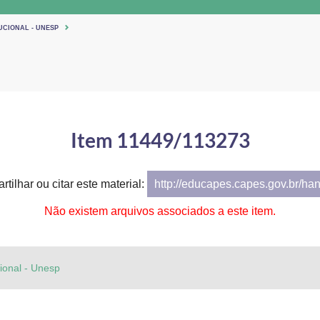
UCIONAL - UNESP
Item 11449/113273
tilhar ou citar este material:
http://educapes.capes.gov.br/ha
Não existem arquivos associados a este item.
cional - Unesp