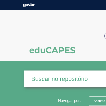
Casa Civil
Ministério da Justiça e
Segurança Pública
Ministério da Agricultura,
Ministério da Educação
Pecuária e Abastecimento
Ministério do Meio Ambiente
Ministério do Turismo
Secretaria de Governo
Gabinete de Segurança
Institucional
Navegar por:
Assunto