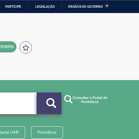
PARTICIPE
LEGISLAÇÃO
ÓRGÃOS DO GOVERNO
stério da Economia
Ministério da Infraestrutura
stério de Minas e Energia
Ministério da Ciência,
Tecnologia, Inovações e
Comunicações
STRITO
tério da Mulher, da Família
Secretaria-Geral
s Direitos Humanos
lto
terial UAB
Periódicos