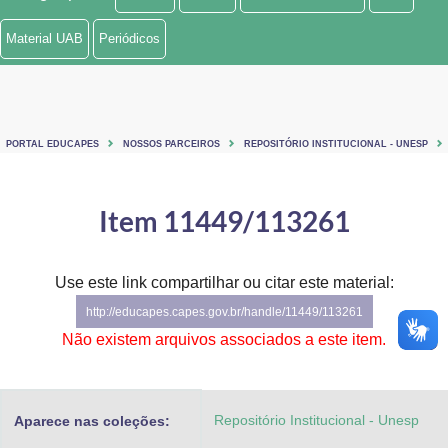
Ministério de Minas e Energia
Material UAB
Periódicos
Ministério da Ciência, Tecnologia, Inovações e Comunicações
Ministério do Meio Ambiente
PORTAL EDUCAPES
NOSSOS PARCEIROS
REPOSITÓRIO INSTITUCIONAL - UNESP
Ministério do Turismo
Ministério do Desenvolvimento Regional
Item 11449/113261
Controladoria-Geral da União
Use este link compartilhar ou citar este material:
Ministério da Mulher, da Família e dos Direitos Humanos
http://educapes.capes.gov.br/handle/11449/113261
Secretaria-Geral
Não existem arquivos associados a este item.
Secretaria de Governo
Repositório Institucional - Unesp
Aparece nas coleções:
Gabinete de Segurança Institucional