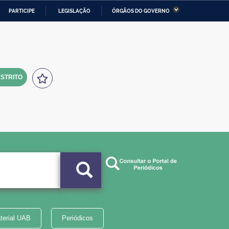
PARTICIPE
LEGISLAÇÃO
ÓRGÃOS DO GOVERNO
stério da Economia
Ministério da Infraestrutura
stério de Minas e Energia
Ministério da Ciência,
Tecnologia, Inovações e
Comunicações
STRITO
tério da Mulher, da Família
Secretaria-Geral
s Direitos Humanos
lto
terial UAB
Periódicos