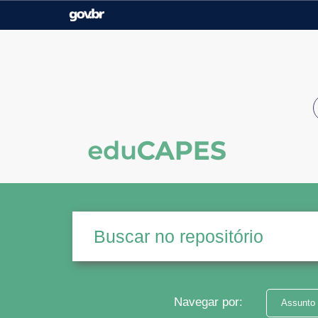
Casa Civil
Ministério da Justiça e
Segurança Pública
Ministério da Agricultura,
Ministério da Educação
Pecuária e Abastecimento
Ministério do Meio Ambiente
Ministério do Turismo
Secretaria de Governo
Gabinete de Segurança
Institucional
Navegar por:
Assunto