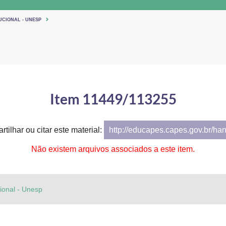
UCIONAL - UNESP
Item 11449/113255
tilhar ou citar este material:
http://educapes.capes.gov.br/ha
Não existem arquivos associados a este item.
cional - Unesp