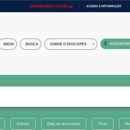
CORONAVÍRUS (COVID-19)
ACESSO À INFORMAÇÃO
Ministério da Defesa
Ministério das Relações
Mini
IR
Exteriores
PARA
O
Ministério da Cidadania
Ministério da Saúde
Mini
CONTEÚDO
ACESSO RE
INICIO
BUSCA
SOBRE O EDUCAPES
Ministério do Desenvolvimento
Controladoria-Geral da União
Minis
Regional
e do
Advocacia-Geral da União
Banco Central do Brasil
Plana
Autores
Data do documento
Título
Ma