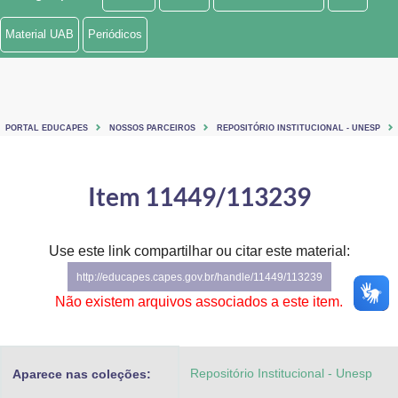
Ministério de Minas e Energia
Material UAB
Periódicos
Ministério da Ciência, Tecnologia, Inovações e Comunicações
Ministério do Meio Ambiente
PORTAL EDUCAPES
NOSSOS PARCEIROS
REPOSITÓRIO INSTITUCIONAL - UNESP
Ministério do Turismo
Ministério do Desenvolvimento Regional
Item 11449/113239
Controladoria-Geral da União
Use este link compartilhar ou citar este material:
Ministério da Mulher, da Família e dos Direitos Humanos
http://educapes.capes.gov.br/handle/11449/113239
Secretaria-Geral
Não existem arquivos associados a este item.
Secretaria de Governo
Repositório Institucional - Unesp
Aparece nas coleções:
Gabinete de Segurança Institucional