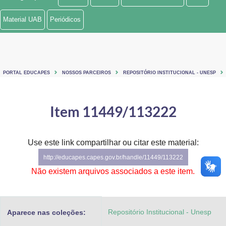
Ministério de Minas e Energia
Material UAB
Periódicos
Ministério da Ciência, Tecnologia, Inovações e Comunicações
Ministério do Meio Ambiente
PORTAL EDUCAPES
NOSSOS PARCEIROS
REPOSITÓRIO INSTITUCIONAL - UNESP
Ministério do Turismo
Ministério do Desenvolvimento Regional
Item 11449/113222
Controladoria-Geral da União
Use este link compartilhar ou citar este material:
Ministério da Mulher, da Família e dos Direitos Humanos
http://educapes.capes.gov.br/handle/11449/113222
Secretaria-Geral
Não existem arquivos associados a este item.
Secretaria de Governo
Repositório Institucional - Unesp
Aparece nas coleções:
Gabinete de Segurança Institucional