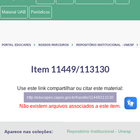
Ministério de Minas e Energia
Material UAB
Periódicos
Ministério da Ciência, Tecnologia, Inovações e Comunicações
Ministério do Meio Ambiente
PORTAL EDUCAPES
NOSSOS PARCEIROS
REPOSITÓRIO INSTITUCIONAL - UNESP
Ministério do Turismo
Ministério do Desenvolvimento Regional
Item 11449/113130
Controladoria-Geral da União
Use este link compartilhar ou citar este material:
Ministério da Mulher, da Família e dos Direitos Humanos
http://educapes.capes.gov.br/handle/11449/113130
Secretaria-Geral
Não existem arquivos associados a este item.
Secretaria de Governo
Repositório Institucional - Unesp
Aparece nas coleções:
Gabinete de Segurança Institucional