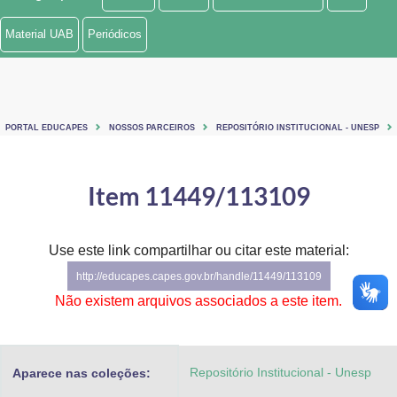
Ministério de Minas e Energia
Material UAB
Periódicos
Ministério da Ciência, Tecnologia, Inovações e Comunicações
Ministério do Meio Ambiente
PORTAL EDUCAPES
NOSSOS PARCEIROS
REPOSITÓRIO INSTITUCIONAL - UNESP
Ministério do Turismo
Ministério do Desenvolvimento Regional
Item 11449/113109
Controladoria-Geral da União
Use este link compartilhar ou citar este material:
Ministério da Mulher, da Família e dos Direitos Humanos
http://educapes.capes.gov.br/handle/11449/113109
Secretaria-Geral
Não existem arquivos associados a este item.
Secretaria de Governo
Repositório Institucional - Unesp
Aparece nas coleções:
Gabinete de Segurança Institucional