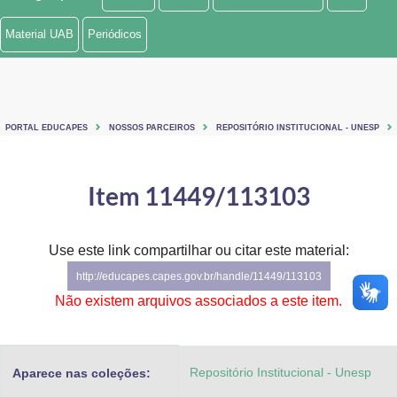
Ministério de Minas e Energia
Material UAB
Periódicos
Ministério da Ciência, Tecnologia, Inovações e Comunicações
Ministério do Meio Ambiente
PORTAL EDUCAPES
NOSSOS PARCEIROS
REPOSITÓRIO INSTITUCIONAL - UNESP
Ministério do Turismo
Ministério do Desenvolvimento Regional
Item 11449/113103
Controladoria-Geral da União
Use este link compartilhar ou citar este material:
Ministério da Mulher, da Família e dos Direitos Humanos
http://educapes.capes.gov.br/handle/11449/113103
Secretaria-Geral
Não existem arquivos associados a este item.
Secretaria de Governo
Repositório Institucional - Unesp
Aparece nas coleções:
Gabinete de Segurança Institucional