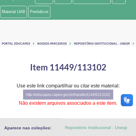
Ministério de Minas e Energia
Material UAB
Periódicos
Ministério da Ciência, Tecnologia, Inovações e Comunicações
Ministério do Meio Ambiente
PORTAL EDUCAPES
NOSSOS PARCEIROS
REPOSITÓRIO INSTITUCIONAL - UNESP
Ministério do Turismo
Ministério do Desenvolvimento Regional
Item 11449/113102
Controladoria-Geral da União
Use este link compartilhar ou citar este material:
Ministério da Mulher, da Família e dos Direitos Humanos
http://educapes.capes.gov.br/handle/11449/113102
Secretaria-Geral
Não existem arquivos associados a este item.
Secretaria de Governo
Repositório Institucional - Unesp
Aparece nas coleções:
Gabinete de Segurança Institucional