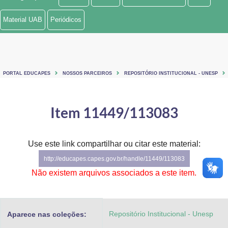
Ministério de Minas e Energia
Material UAB
Periódicos
Ministério da Ciência, Tecnologia, Inovações e Comunicações
Ministério do Meio Ambiente
PORTAL EDUCAPES
NOSSOS PARCEIROS
REPOSITÓRIO INSTITUCIONAL - UNESP
Ministério do Turismo
Ministério do Desenvolvimento Regional
Item 11449/113083
Controladoria-Geral da União
Use este link compartilhar ou citar este material:
Ministério da Mulher, da Família e dos Direitos Humanos
http://educapes.capes.gov.br/handle/11449/113083
Secretaria-Geral
Não existem arquivos associados a este item.
Secretaria de Governo
Repositório Institucional - Unesp
Aparece nas coleções:
Gabinete de Segurança Institucional