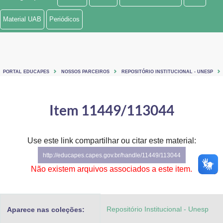
Ministério de Minas e Energia
Material UAB
Periódicos
Ministério da Ciência, Tecnologia, Inovações e Comunicações
Ministério do Meio Ambiente
PORTAL EDUCAPES
NOSSOS PARCEIROS
REPOSITÓRIO INSTITUCIONAL - UNESP
Ministério do Turismo
Ministério do Desenvolvimento Regional
Item 11449/113044
Controladoria-Geral da União
Use este link compartilhar ou citar este material:
Ministério da Mulher, da Família e dos Direitos Humanos
http://educapes.capes.gov.br/handle/11449/113044
Secretaria-Geral
Não existem arquivos associados a este item.
Secretaria de Governo
Repositório Institucional - Unesp
Aparece nas coleções:
Gabinete de Segurança Institucional