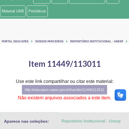
Ministério de Minas e Energia
Material UAB
Periódicos
Ministério da Ciência, Tecnologia, Inovações e Comunicações
Ministério do Meio Ambiente
PORTAL EDUCAPES
NOSSOS PARCEIROS
REPOSITÓRIO INSTITUCIONAL - UNESP
Ministério do Turismo
Ministério do Desenvolvimento Regional
Item 11449/113011
Controladoria-Geral da União
Use este link compartilhar ou citar este material:
Ministério da Mulher, da Família e dos Direitos Humanos
http://educapes.capes.gov.br/handle/11449/113011
Secretaria-Geral
Não existem arquivos associados a este item.
Secretaria de Governo
Repositório Institucional - Unesp
Aparece nas coleções:
Gabinete de Segurança Institucional