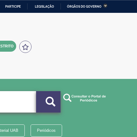
PARTICIPE
LEGISLAÇÃO
ÓRGÃOS DO GOVERNO
stério da Economia
Ministério da Infraestrutura
stério de Minas e Energia
Ministério da Ciência,
Tecnologia, Inovações e
Comunicações
STRITO
tério da Mulher, da Família
Secretaria-Geral
s Direitos Humanos
lto
terial UAB
Periódicos