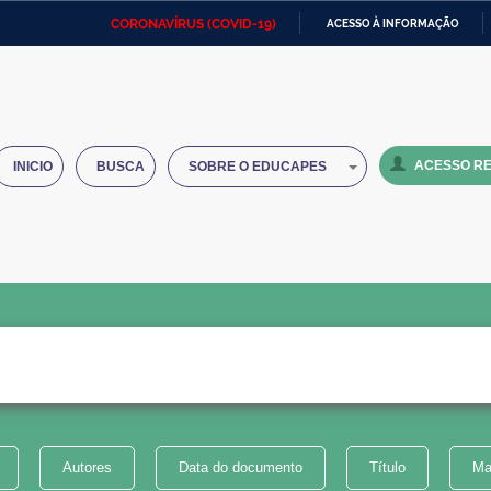
CORONAVÍRUS (COVID-19)
ACESSO À INFORMAÇÃO
Ministério da Defesa
Ministério das Relações
Mini
IR
Exteriores
PARA
O
Ministério da Cidadania
Ministério da Saúde
Mini
CONTEÚDO
ACESSO RE
INICIO
BUSCA
SOBRE O EDUCAPES
Ministério do Desenvolvimento
Controladoria-Geral da União
Minis
Regional
e do
Advocacia-Geral da União
Banco Central do Brasil
Plana
Autores
Data do documento
Título
Ma