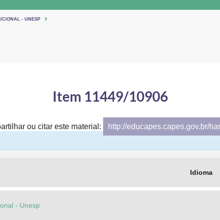
UCIONAL - UNESP
Item 11449/10906
rtilhar ou citar este material:
http://educapes.capes.gov.br/h
Idioma
cional - Unesp