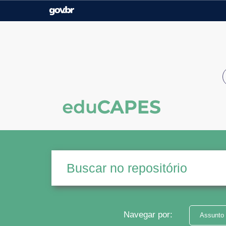
Casa Civil
Ministério da Justiça e
Segurança Pública
Ministério da Agricultura,
Ministério da Educação
Pecuária e Abastecimento
Ministério do Meio Ambiente
Ministério do Turismo
Secretaria de Governo
Gabinete de Segurança
Institucional
Navegar por:
Assunto