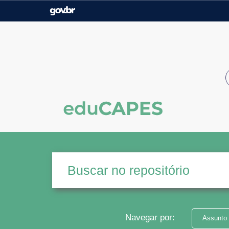
Casa Civil
Ministério da Justiça e
Segurança Pública
Ministério da Agricultura,
Ministério da Educação
Pecuária e Abastecimento
Ministério do Meio Ambiente
Ministério do Turismo
Secretaria de Governo
Gabinete de Segurança
Institucional
Navegar por:
Assunto