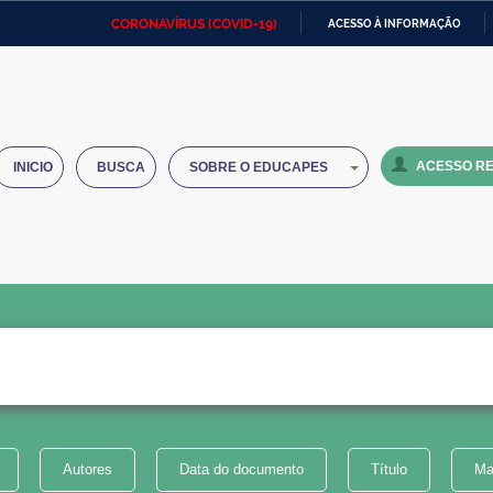
CORONAVÍRUS (COVID-19)
ACESSO À INFORMAÇÃO
Ministério da Defesa
Ministério das Relações
Mini
IR
Exteriores
PARA
O
Ministério da Cidadania
Ministério da Saúde
Mini
CONTEÚDO
ACESSO RE
INICIO
BUSCA
SOBRE O EDUCAPES
Ministério do Desenvolvimento
Controladoria-Geral da União
Minis
Regional
e do
Advocacia-Geral da União
Banco Central do Brasil
Plana
Autores
Data do documento
Título
Ma