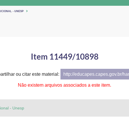
UCIONAL - UNESP
Item 11449/10898
rtilhar ou citar este material:
http://educapes.capes.gov.br/h
Não existem arquivos associados a este item.
cional - Unesp