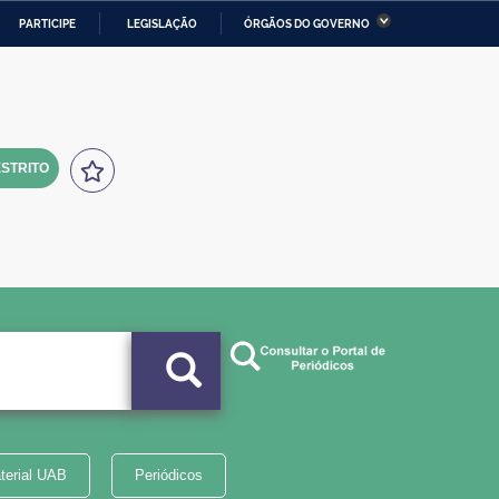
PARTICIPE
LEGISLAÇÃO
ÓRGÃOS DO GOVERNO
stério da Economia
Ministério da Infraestrutura
stério de Minas e Energia
Ministério da Ciência,
Tecnologia, Inovações e
Comunicações
STRITO
tério da Mulher, da Família
Secretaria-Geral
s Direitos Humanos
lto
terial UAB
Periódicos