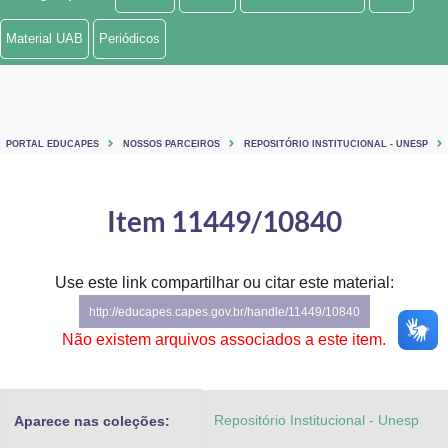
Ministério de Minas e Energia
Material UAB
Periódicos
Ministério da Ciência, Tecnologia, Inovações e Comunicações
Ministério do Meio Ambiente
PORTAL EDUCAPES
NOSSOS PARCEIROS
REPOSITÓRIO INSTITUCIONAL - UNESP
Ministério do Turismo
Ministério do Desenvolvimento Regional
Item 11449/10840
Controladoria-Geral da União
Use este link compartilhar ou citar este material:
Ministério da Mulher, da Família e dos Direitos Humanos
http://educapes.capes.gov.br/handle/11449/10840
Secretaria-Geral
Não existem arquivos associados a este item.
Secretaria de Governo
Repositório Institucional - Unesp
Aparece nas coleções:
Gabinete de Segurança Institucional