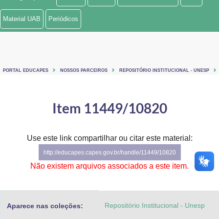
Ministério de Minas e Energia
Material UAB
Periódicos
Ministério da Ciência, Tecnologia, Inovações e Comunicações
Ministério do Meio Ambiente
PORTAL EDUCAPES
NOSSOS PARCEIROS
REPOSITÓRIO INSTITUCIONAL - UNESP
Ministério do Turismo
Ministério do Desenvolvimento Regional
Item 11449/10820
Controladoria-Geral da União
Use este link compartilhar ou citar este material:
Ministério da Mulher, da Família e dos Direitos Humanos
http://educapes.capes.gov.br/handle/11449/10820
Secretaria-Geral
Não existem arquivos associados a este item.
Secretaria de Governo
Repositório Institucional - Unesp
Aparece nas coleções:
Gabinete de Segurança Institucional