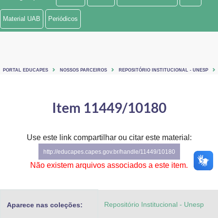
Ministério de Minas e Energia
Material UAB
Periódicos
Ministério da Ciência, Tecnologia, Inovações e Comunicações
Ministério do Meio Ambiente
PORTAL EDUCAPES
NOSSOS PARCEIROS
REPOSITÓRIO INSTITUCIONAL - UNESP
Ministério do Turismo
Ministério do Desenvolvimento Regional
Item 11449/10180
Controladoria-Geral da União
Use este link compartilhar ou citar este material:
Ministério da Mulher, da Família e dos Direitos Humanos
http://educapes.capes.gov.br/handle/11449/10180
Secretaria-Geral
Não existem arquivos associados a este item.
Secretaria de Governo
Repositório Institucional - Unesp
Aparece nas coleções:
Gabinete de Segurança Institucional