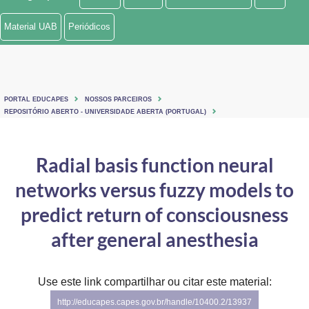
Ministério de Minas e Energia
Material UAB
Periódicos
Ministério da Ciência, Tecnologia, Inovações e Comunicações
Ministério do Meio Ambiente
PORTAL EDUCAPES
NOSSOS PARCEIROS
Ministério do Turismo
REPOSITÓRIO ABERTO - UNIVERSIDADE ABERTA (PORTUGAL)
Ministério do Desenvolvimento Regional
Radial basis function neural
Controladoria-Geral da União
networks versus fuzzy models to
Ministério da Mulher, da Família e dos Direitos Humanos
predict return of consciousness
Secretaria-Geral
after general anesthesia
Secretaria de Governo
Use este link compartilhar ou citar este material:
Gabinete de Segurança Institucional
http://educapes.capes.gov.br/handle/10400.2/13937