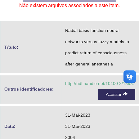
Não existem arquivos associados a este item.
Advocacia-Geral da União
Banco Central do Brasil
Radial basis function neural
Planalto
networks versus fuzzy models to
Título:
predict return of consciousness
after general anesthesia
http://hdl.handle.net/10400.2/13937
Outros identificadores:
Acessar
31-Mai-2023
Data:
31-Mai-2023
2004