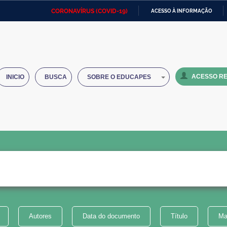
CORONAVÍRUS (COVID-19)
ACESSO À INFORMAÇÃO
Ministério da Defesa
Ministério das Relações
Mini
IR
Exteriores
PARA
O
Ministério da Cidadania
Ministério da Saúde
Mini
CONTEÚDO
ACESSO RE
INICIO
BUSCA
SOBRE O EDUCAPES
Ministério do Desenvolvimento
Controladoria-Geral da União
Minis
Regional
e do
Advocacia-Geral da União
Banco Central do Brasil
Plana
Autores
Data do documento
Título
Ma