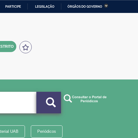
PARTICIPE
LEGISLAÇÃO
ÓRGÃOS DO GOVERNO
stério da Economia
Ministério da Infraestrutura
stério de Minas e Energia
Ministério da Ciência,
Tecnologia, Inovações e
Comunicações
STRITO
tério da Mulher, da Família
Secretaria-Geral
s Direitos Humanos
lto
terial UAB
Periódicos