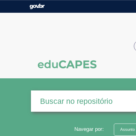
Casa Civil
Ministério da Justiça e
Segurança Pública
Ministério da Agricultura,
Ministério da Educação
Pecuária e Abastecimento
Ministério do Meio Ambiente
Ministério do Turismo
Secretaria de Governo
Gabinete de Segurança
Institucional
Navegar por:
Assunto