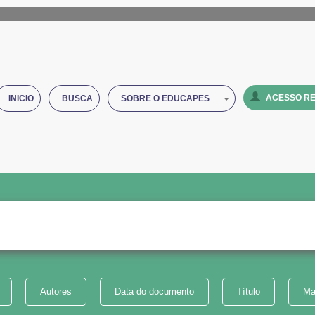
ACESSO RE
INICIO
BUSCA
SOBRE O EDUCAPES
Autores
Data do documento
Título
Ma