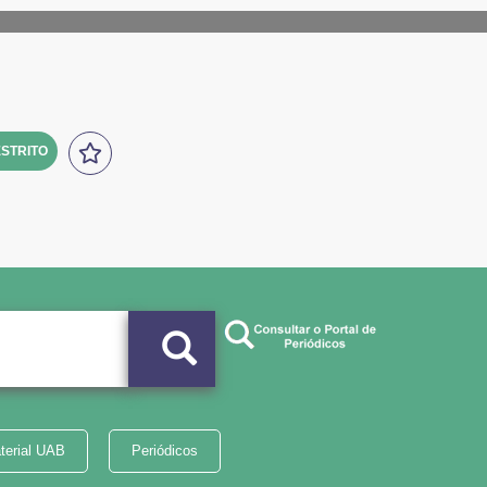
STRITO
terial UAB
Periódicos