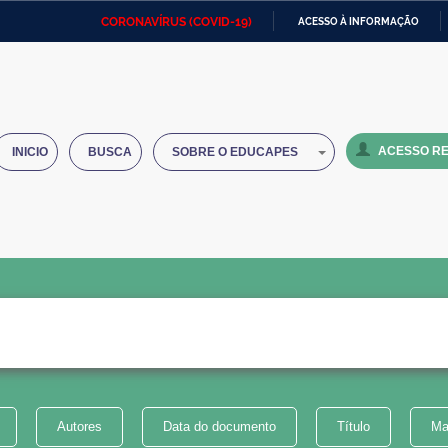
CORONAVÍRUS (COVID-19)
ACESSO À INFORMAÇÃO
Ministério da Defesa
Ministério das Relações
Mini
IR
Exteriores
PARA
O
Ministério da Cidadania
Ministério da Saúde
Mini
CONTEÚDO
ACESSO RE
INICIO
BUSCA
SOBRE O EDUCAPES
Ministério do Desenvolvimento
Controladoria-Geral da União
Minis
Regional
e do
Advocacia-Geral da União
Banco Central do Brasil
Plana
Autores
Data do documento
Título
Ma