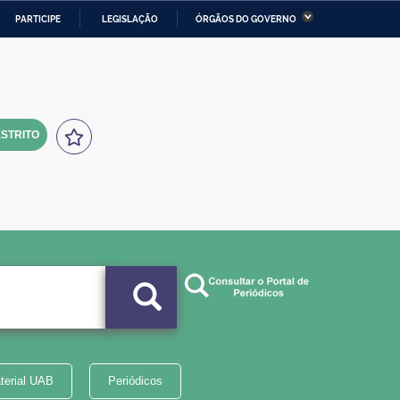
PARTICIPE
LEGISLAÇÃO
ÓRGÃOS DO GOVERNO
stério da Economia
Ministério da Infraestrutura
stério de Minas e Energia
Ministério da Ciência,
Tecnologia, Inovações e
Comunicações
STRITO
tério da Mulher, da Família
Secretaria-Geral
s Direitos Humanos
lto
terial UAB
Periódicos