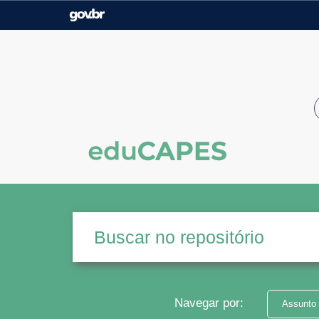
Casa Civil
Ministério da Justiça e
Segurança Pública
Ministério da Agricultura,
Ministério da Educação
Pecuária e Abastecimento
Ministério do Meio Ambiente
Ministério do Turismo
Secretaria de Governo
Gabinete de Segurança
Institucional
Navegar por:
Assunto