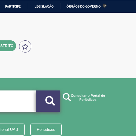
PARTICIPE
LEGISLAÇÃO
ÓRGÃOS DO GOVERNO
stério da Economia
Ministério da Infraestrutura
stério de Minas e Energia
Ministério da Ciência,
Tecnologia, Inovações e
Comunicações
STRITO
tério da Mulher, da Família
Secretaria-Geral
s Direitos Humanos
lto
terial UAB
Periódicos