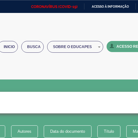
CORONAVÍRUS (COVID-19)
ACESSO À INFORMAÇÃO
Ministério da Defesa
Ministério das Relações
Mini
IR
Exteriores
PARA
O
Ministério da Cidadania
Ministério da Saúde
Mini
CONTEÚDO
ACESSO RE
INICIO
BUSCA
SOBRE O EDUCAPES
Ministério do Desenvolvimento
Controladoria-Geral da União
Minis
Regional
e do
Advocacia-Geral da União
Banco Central do Brasil
Plana
Autores
Data do documento
Título
Ma