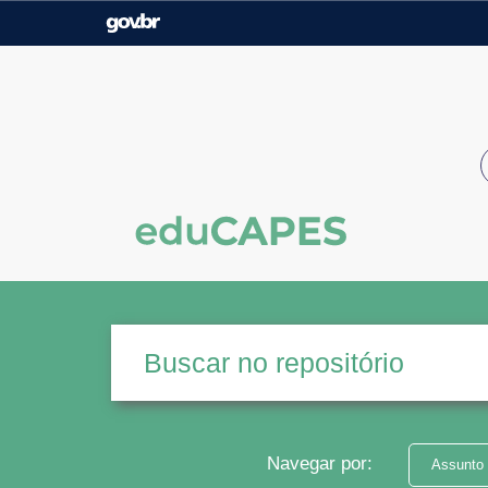
Casa Civil
Ministério da Justiça e
Segurança Pública
Ministério da Agricultura,
Ministério da Educação
Pecuária e Abastecimento
Ministério do Meio Ambiente
Ministério do Turismo
Secretaria de Governo
Gabinete de Segurança
Institucional
Navegar por:
Assunto