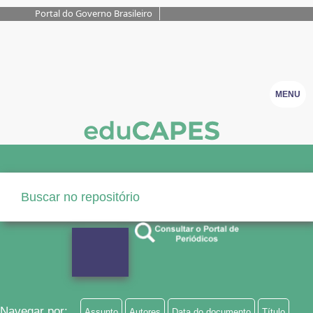
Portal do Governo Brasileiro
MENU
Navegar por:
Assunto
Autores
Data do documento
Título