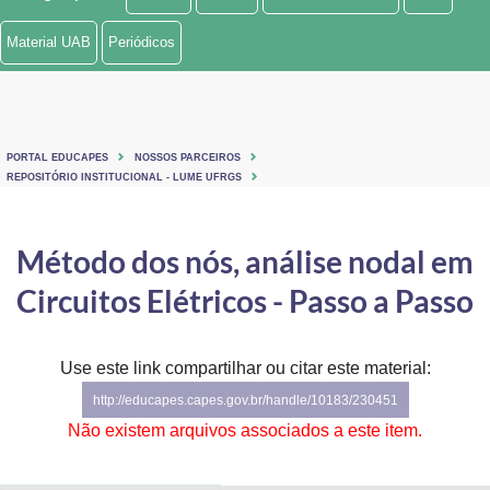
Ministério de Minas e Energia
Material UAB
Periódicos
Ministério da Ciência, Tecnologia, Inovações e Comunicações
Ministério do Meio Ambiente
PORTAL EDUCAPES
NOSSOS PARCEIROS
Ministério do Turismo
REPOSITÓRIO INSTITUCIONAL - LUME UFRGS
Ministério do Desenvolvimento Regional
Método dos nós, análise nodal em
Controladoria-Geral da União
Circuitos Elétricos - Passo a Passo
Ministério da Mulher, da Família e dos Direitos Humanos
Use este link compartilhar ou citar este material:
Secretaria-Geral
http://educapes.capes.gov.br/handle/10183/230451
Secretaria de Governo
Não existem arquivos associados a este item.
Gabinete de Segurança Institucional