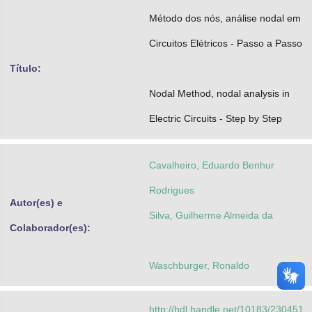
Advocacia-Geral da União
Método dos nós, análise nodal em
Circuitos Elétricos - Passo a Passo
Banco Central do Brasil
Título:
Planalto
Nodal Method, nodal analysis in
Electric Circuits - Step by Step
Cavalheiro, Eduardo Benhur
Rodrigues
Autor(es) e
Silva, Guilherme Almeida da
Colaborador(es):
Waschburger, Ronaldo
http://hdl.handle.net/10183/230451