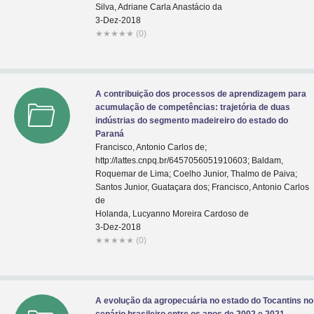
Silva, Adriane Carla Anastácio da
3-Dez-2018
★
★
★
★
★
(0)
A contribuição dos processos de aprendizagem para
acumulação de competências: trajetória de duas
indústrias do segmento madeireiro do estado do
Paraná
Francisco, Antonio Carlos de;
http://lattes.cnpq.br/6457056051910603; Baldam,
Roquemar de Lima; Coelho Junior, Thalmo de Paiva;
Santos Junior, Guataçara dos; Francisco, Antonio Carlos
de
Holanda, Lucyanno Moreira Cardoso de
3-Dez-2018
★
★
★
★
★
(0)
A evolução da agropecuária no estado do Tocantins no