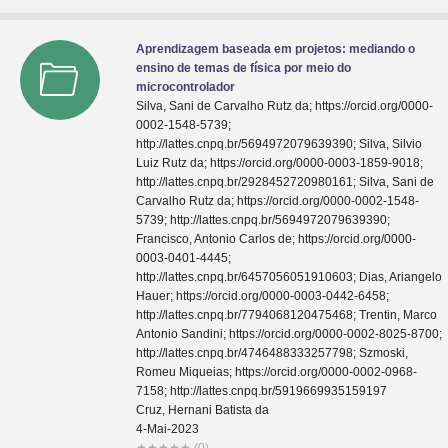
Aprendizagem baseada em projetos: mediando o
ensino de temas de física por meio do
microcontrolador
Silva, Sani de Carvalho Rutz da; https://orcid.org/0000-
0002-1548-5739;
http://lattes.cnpq.br/5694972079639390; Silva, Silvio
Luiz Rutz da; https://orcid.org/0000-0003-1859-9018;
http://lattes.cnpq.br/2928452720980161; Silva, Sani de
Carvalho Rutz da; https://orcid.org/0000-0002-1548-
5739; http://lattes.cnpq.br/5694972079639390;
Francisco, Antonio Carlos de; https://orcid.org/0000-
0003-0401-4445;
http://lattes.cnpq.br/6457056051910603; Dias, Ariangelo
Hauer; https://orcid.org/0000-0003-0442-6458;
http://lattes.cnpq.br/7794068120475468; Trentin, Marco
Antonio Sandini; https://orcid.org/0000-0002-8025-8700;
http://lattes.cnpq.br/4746488333257798; Szmoski,
Romeu Miqueias; https://orcid.org/0000-0002-0968-
7158; http://lattes.cnpq.br/5919669935159197
Cruz, Hernani Batista da
4-Mai-2023