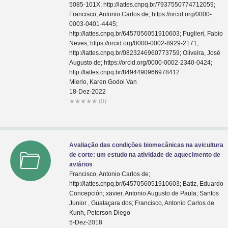
5085-101X; http://lattes.cnpq.br/7937550774712059;
Francisco, Antonio Carlos de; https://orcid.org/0000-
0003-0401-4445;
http://lattes.cnpq.br/6457056051910603; Puglieri, Fabio
Neves; https://orcid.org/0000-0002-8929-2171;
http://lattes.cnpq.br/0823246960773759; Oliveira, José
Augusto de; https://orcid.org/0000-0002-2340-0424;
http://lattes.cnpq.br/8494490966978412
Mierlo, Karen Godoi Van
18-Dez-2022
★
★
★
★
★
(0)
Avaliação das condições biomecânicas na avicultura
de corte: um estudo na atividade de aquecimento de
aviários
Francisco, Antonio Carlos de;
http://lattes.cnpq.br/6457056051910603; Batiz, Eduardo
Concepción; xavier, Antonio Augusto de Paula; Santos
Junior , Guataçara dos; Francisco, Antonio Carlos de
Kunh, Peterson Diego
5-Dez-2018