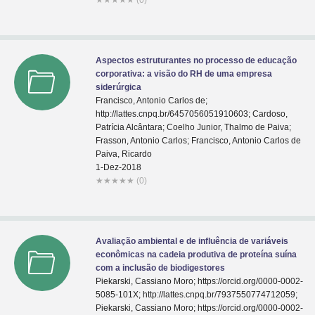
★
★
★
★
★
(0)
Aspectos estruturantes no processo de educação
corporativa: a visão do RH de uma empresa
siderúrgica
Francisco, Antonio Carlos de;
http://lattes.cnpq.br/6457056051910603; Cardoso,
Patrícia Alcântara; Coelho Junior, Thalmo de Paiva;
Frasson, Antonio Carlos; Francisco, Antonio Carlos de
Paiva, Ricardo
1-Dez-2018
★
★
★
★
★
(0)
Avaliação ambiental e de influência de variáveis
econômicas na cadeia produtiva de proteína suína
com a inclusão de biodigestores
Piekarski, Cassiano Moro; https://orcid.org/0000-0002-
5085-101X; http://lattes.cnpq.br/7937550774712059;
Piekarski, Cassiano Moro; https://orcid.org/0000-0002-