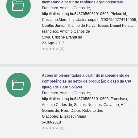
biometano a partir de resíduos agroindustriais
Francisco, Antonio Carlos de;
http://lattes.cnpq.br/6457056051910603; Piekarski,
Cassiano Moro; http://lattes.cnpq.br/7937550774712059;
Coelho Junior, Thalmo de Paiva; Tesser, Daniel Poletto;
Francisco, Antonio Carlos de
Silva, Cristine Brandt da
23-Ago-2017
★
★
★
★
★
(0)
Ações implementadas a partir do mapeamento de
competências no setor de produção: o caso da CIA
Iguaçu de Café Solúvel
Francisco, Antonio Carlos de;
http://lattes.cnpq.br/6457056051910603; Francisco,
Antonio Carlos de; Santos, Neri dos; Carvalho, Hélio
Gomes de; Reis, Dálcio Roberto dos
Giacobbo, Elizabeth Maria
5-Out-2018
★
★
★
★
★
(0)