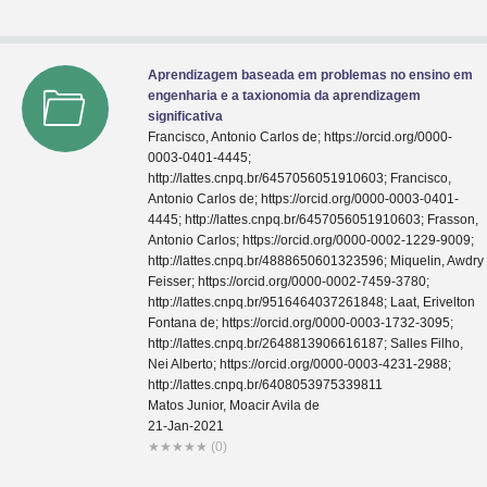
Aprendizagem baseada em problemas no ensino em
engenharia e a taxionomia da aprendizagem
significativa
Francisco, Antonio Carlos de; https://orcid.org/0000-
0003-0401-4445;
http://lattes.cnpq.br/6457056051910603; Francisco,
Antonio Carlos de; https://orcid.org/0000-0003-0401-
4445; http://lattes.cnpq.br/6457056051910603; Frasson,
Antonio Carlos; https://orcid.org/0000-0002-1229-9009;
http://lattes.cnpq.br/4888650601323596; Miquelin, Awdry
Feisser; https://orcid.org/0000-0002-7459-3780;
http://lattes.cnpq.br/9516464037261848; Laat, Erivelton
Fontana de; https://orcid.org/0000-0003-1732-3095;
http://lattes.cnpq.br/2648813906616187; Salles Filho,
Nei Alberto; https://orcid.org/0000-0003-4231-2988;
http://lattes.cnpq.br/6408053975339811
Matos Junior, Moacir Avila de
21-Jan-2021
★
★
★
★
★
(0)