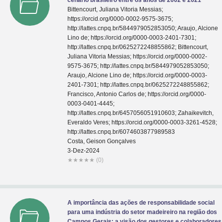
cenário brasileiro entre os anos de 2002 e 2021
Bittencourt, Juliana Vitoria Messias;
https://orcid.org/0000-0002-9575-3675;
http://lattes.cnpq.br/5844979052853050; Araujo, Alcione
Lino de; https://orcid.org/0000-0003-2401-7301;
http://lattes.cnpq.br/0625272248855862; Bittencourt,
Juliana Vitoria Messias; https://orcid.org/0000-0002-
9575-3675; http://lattes.cnpq.br/5844979052853050;
Araujo, Alcione Lino de; https://orcid.org/0000-0003-
2401-7301; http://lattes.cnpq.br/0625272248855862;
Francisco, Antonio Carlos de; https://orcid.org/0000-
0003-0401-4445;
http://lattes.cnpq.br/6457056051910603; Zahaikevitch,
Everaldo Veres; https://orcid.org/0000-0003-3261-4528;
http://lattes.cnpq.br/6074603877989583
Costa, Geison Gonçalves
3-Dez-2024
★
★
★
★
★
(0)
A importância das ações de responsabilidade social
para uma indústria do setor madeireiro na região dos
Campos Gerais: a visão dos gestores e colaboradores