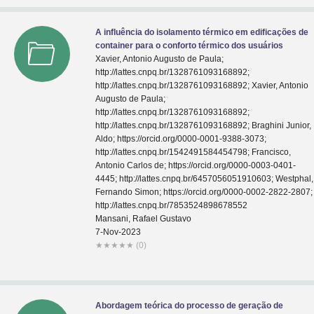
A influência do isolamento térmico em edificações de
container para o conforto térmico dos usuários
Xavier, Antonio Augusto de Paula;
http://lattes.cnpq.br/1328761093168892;
http://lattes.cnpq.br/1328761093168892; Xavier, Antonio
Augusto de Paula;
http://lattes.cnpq.br/1328761093168892;
http://lattes.cnpq.br/1328761093168892; Braghini Junior,
Aldo; https://orcid.org/0000-0001-9388-3073;
http://lattes.cnpq.br/1542491584454798; Francisco,
Antonio Carlos de; https://orcid.org/0000-0003-0401-
4445; http://lattes.cnpq.br/6457056051910603; Westphal,
Fernando Simon; https://orcid.org/0000-0002-2822-2807;
http://lattes.cnpq.br/7853524898678552
Mansani, Rafael Gustavo
7-Nov-2023
★
★
★
★
★
(0)
Abordagem teórica do processo de geração de