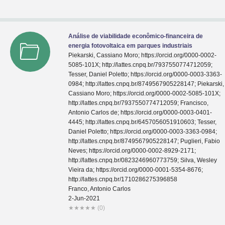
Análise de viabilidade econômico-financeira de
energia fotovoltaica em parques industriais
Piekarski, Cassiano Moro; https://orcid.org/0000-0002-
5085-101X; http://lattes.cnpq.br/7937550774712059;
Tesser, Daniel Poletto; https://orcid.org/0000-0003-3363-
0984; http://lattes.cnpq.br/8749567905228147; Piekarski,
Cassiano Moro; https://orcid.org/0000-0002-5085-101X;
http://lattes.cnpq.br/7937550774712059; Francisco,
Antonio Carlos de; https://orcid.org/0000-0003-0401-
4445; http://lattes.cnpq.br/6457056051910603; Tesser,
Daniel Poletto; https://orcid.org/0000-0003-3363-0984;
http://lattes.cnpq.br/8749567905228147; Puglieri, Fabio
Neves; https://orcid.org/0000-0002-8929-2171;
http://lattes.cnpq.br/0823246960773759; Silva, Wesley
Vieira da; https://orcid.org/0000-0001-5354-8676;
http://lattes.cnpq.br/1710286275396858
Franco, Antonio Carlos
2-Jun-2021
★
★
★
★
★
(0)