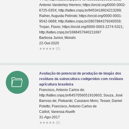
Antonio Vanderley Herrero; https://orcid.org/0000-0002-
6725-035X; http://lattes.cnpq.br/9453418924213269;
Raiher, Augusta Pelinski; https://orcid.org/0000-0001-
9542-0689; http://lattes.cnpq.br/2807884379340559;
Trojan, Flavio; https://orcid.org/0000-0003-2274-5321;
http://lattes.cnpq.br/1688457940211697
Barbosa Junior, Moisés
22-Out-2020
★
★
★
★
★
(0)
Avaliação do potencial de produção de biogás dos
resíduos da suinocultura codigeridos com resíduos
agrícultura brasileira
Francisco, Antonio Carlos de;
http://lattes.cnpq.br/6457056051910603; Souza, José
Barroso de; Piekarski, Cassiano Moro; Tesser, Daniel
Poletto; Francisco, Antonio Carlos de
Caillot, Vanessa Alueth
31-Ago-2017
★
★
★
★
★
(0)