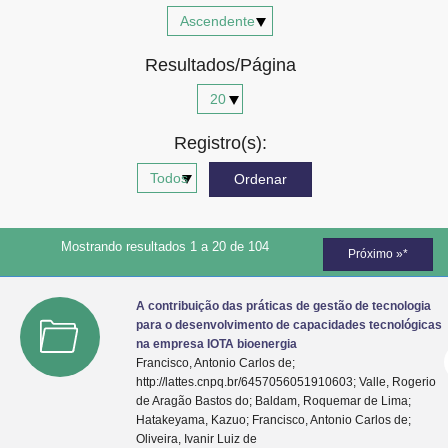
Advocacia-Geral da União
Resultados/Página
Banco Central do Brasil
Planalto
Registro(s):
Mostrando resultados 1 a 20 de 104
Próximo »*
A contribuição das práticas de gestão de tecnologia
para o desenvolvimento de capacidades tecnológicas
na empresa IOTA bioenergia
Francisco, Antonio Carlos de;
http://lattes.cnpq.br/6457056051910603; Valle, Rogerio
de Aragão Bastos do; Baldam, Roquemar de Lima;
Hatakeyama, Kazuo; Francisco, Antonio Carlos de;
Oliveira, Ivanir Luiz de