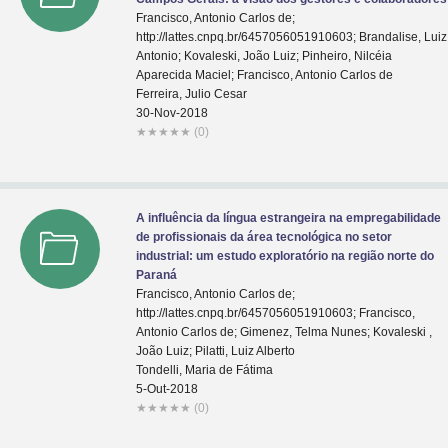
Francisco, Antonio Carlos de;
http://lattes.cnpq.br/6457056051910603; Brandalise, Luiz
Antonio; Kovaleski, João Luiz; Pinheiro, Nilcéia
Aparecida Maciel; Francisco, Antonio Carlos de
Ferreira, Julio Cesar
30-Nov-2018
★
★
★
★
★
(0)
A influência da língua estrangeira na empregabilidade
de profissionais da área tecnológica no setor
industrial: um estudo exploratório na região norte do
Paraná
Francisco, Antonio Carlos de;
http://lattes.cnpq.br/6457056051910603; Francisco,
Antonio Carlos de; Gimenez, Telma Nunes; Kovaleski ,
João Luiz; Pilatti, Luiz Alberto
Tondelli, Maria de Fátima
5-Out-2018
★
★
★
★
★
(0)