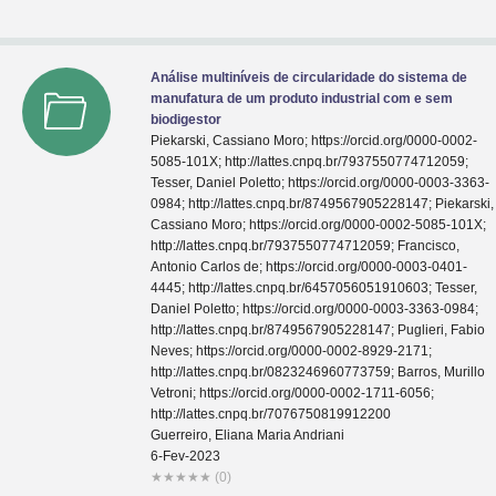
Análise multiníveis de circularidade do sistema de
manufatura de um produto industrial com e sem
biodigestor
Piekarski, Cassiano Moro; https://orcid.org/0000-0002-
5085-101X; http://lattes.cnpq.br/7937550774712059;
Tesser, Daniel Poletto; https://orcid.org/0000-0003-3363-
0984; http://lattes.cnpq.br/8749567905228147; Piekarski,
Cassiano Moro; https://orcid.org/0000-0002-5085-101X;
http://lattes.cnpq.br/7937550774712059; Francisco,
Antonio Carlos de; https://orcid.org/0000-0003-0401-
4445; http://lattes.cnpq.br/6457056051910603; Tesser,
Daniel Poletto; https://orcid.org/0000-0003-3363-0984;
http://lattes.cnpq.br/8749567905228147; Puglieri, Fabio
Neves; https://orcid.org/0000-0002-8929-2171;
http://lattes.cnpq.br/0823246960773759; Barros, Murillo
Vetroni; https://orcid.org/0000-0002-1711-6056;
http://lattes.cnpq.br/7076750819912200
Guerreiro, Eliana Maria Andriani
6-Fev-2023
★
★
★
★
★
(0)