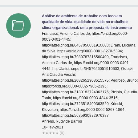
Análise do ambiente de trabalho com foco em
qualidade de vida, qualidade de vida no trabalho e
clima organizacional: uma proposta de instrumento
Francisco, Antonio Carlos de; https://orcid.org/0000-
0003-0401-4445;
http://lattes.cnpq.br/6457056051910603; Lirani, Luciana
da Silva; https://orcid.org/0000-0001-8270-5394;
http://lattes.cnpq.br/7980787316560409; Francisco,
Antonio Carlos de; https://orcid.org/0000-0003-0401-
4445; http://lattes.cnpq.br/6457056051910603; Osiecki,
Ana Claudia Vecchi;
http://lattes.cnpq.br/2082652908515575; Pedroso, Bruno;
https://orcid.org/0000-0002-7905-2393;
http://lattes.cnpq.br/3180182724063175; Picinin, Claudia
Tania; https://orcid.org/0000-0003-4844-3516;
http://lattes.cnpq.br/2723518409363520; Krinski,
Kleverton; https://orcid.org/0000-0002-5267-1864;
http://lattes.cnpq.br/5635930832976387
Ahrens, Rudy de Barros
10-Fev-2021
★
★
★
★
★
(0)