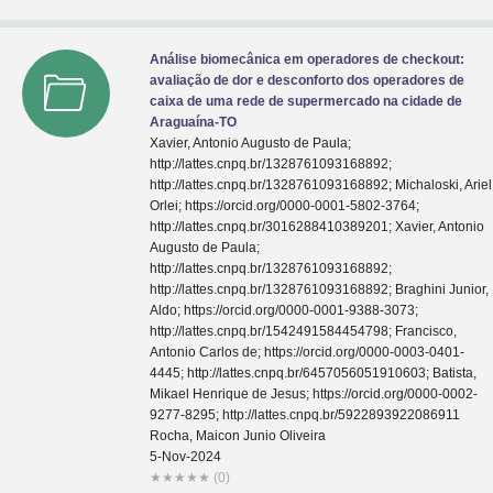
Análise biomecânica em operadores de checkout:
avaliação de dor e desconforto dos operadores de
caixa de uma rede de supermercado na cidade de
Araguaína-TO
Xavier, Antonio Augusto de Paula;
http://lattes.cnpq.br/1328761093168892;
http://lattes.cnpq.br/1328761093168892; Michaloski, Ariel
Orlei; https://orcid.org/0000-0001-5802-3764;
http://lattes.cnpq.br/3016288410389201; Xavier, Antonio
Augusto de Paula;
http://lattes.cnpq.br/1328761093168892;
http://lattes.cnpq.br/1328761093168892; Braghini Junior,
Aldo; https://orcid.org/0000-0001-9388-3073;
http://lattes.cnpq.br/1542491584454798; Francisco,
Antonio Carlos de; https://orcid.org/0000-0003-0401-
4445; http://lattes.cnpq.br/6457056051910603; Batista,
Mikael Henrique de Jesus; https://orcid.org/0000-0002-
9277-8295; http://lattes.cnpq.br/5922893922086911
Rocha, Maicon Junio Oliveira
5-Nov-2024
★
★
★
★
★
(0)