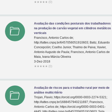
★
★
★
★
★
(0)
Avaliação das condições posturais dos trabalhadores
na produção de carvão vegetal em cilindros metálicos
verticais
Francisco, Antonio Carlos de;
http://lattes.cnpq.br/6457056051910603; Batiz, Eduardo
Concepción; Coelho Junior, Thalmo de Paiva; Xavier,
Antonio Augusto de Paula; Francisco, Antonio Carlos de
Maia, Ivana Márcia Oliveira
3-Dez-2018
★
★
★
★
★
(0)
Avaliação de riscos para o trabalho rural por meio de
análise multicritério
Trojan, Flavio; https://orcid.org/0000-0003-2274-5321;
http://lattes.cnpq.br/1688457940211697; Francisco,
Antonio Carlos de; https://orcid.org/0000-0003-0401-
4445; http://lattes.cnpq.br/6457056051910603; Sola,