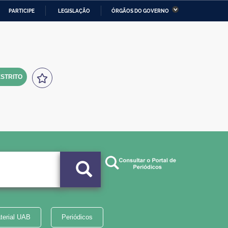
PARTICIPE
LEGISLAÇÃO
ÓRGÃOS DO GOVERNO
stério da Economia
Ministério da Infraestrutura
stério de Minas e Energia
Ministério da Ciência,
Tecnologia, Inovações e
Comunicações
STRITO
tério da Mulher, da Família
Secretaria-Geral
s Direitos Humanos
lto
terial UAB
Periódicos