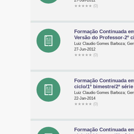
27-Jun-2012
★
★
★
★
★
(0)
Formação Continuada em
Versão do Professor-2º ci
Luiz Claudio Gomes Barboza; Gers
27-Jun-2012
★
★
★
★
★
(0)
Formação Continuada em
ciclo/1º bimestre/2ª série
Luiz Claudio Gomes Barboza; Gers
22-Jan-2014
★
★
★
★
★
(0)
Formação Continuada em