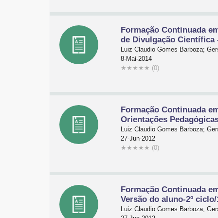
Formação Continuada em 
de Divulgação Científica 
Luiz Claudio Gomes Barboza; Gers
8-Mai-2014
★
★
★
★
★
(0)
Formação Continuada em
Orientações Pedagógicas-
Luiz Claudio Gomes Barboza; Gers
27-Jun-2012
★
★
★
★
★
(0)
Formação Continuada em
Versão do aluno-2º ciclo/
Luiz Claudio Gomes Barboza; Gers