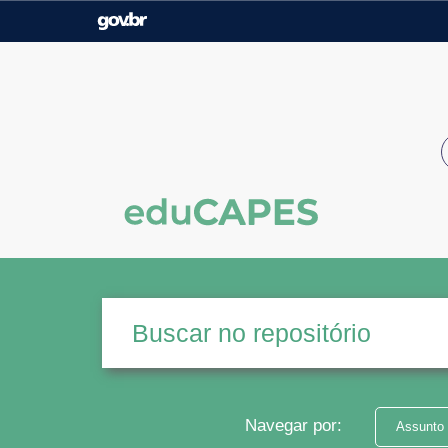
Casa Civil
Ministério da Justiça e
Segurança Pública
Ministério da Agricultura,
Ministério da Educação
Pecuária e Abastecimento
Ministério do Meio Ambiente
Ministério do Turismo
Secretaria de Governo
Gabinete de Segurança
Institucional
Navegar por:
Assunto