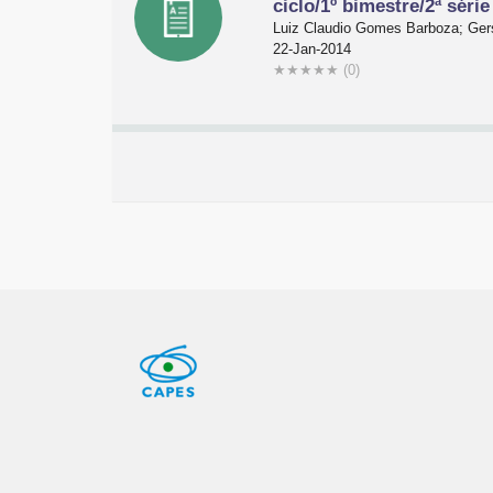
ciclo/1º bimestre/2ª série
Luiz Claudio Gomes Barboza; Gers
22-Jan-2014
★
★
★
★
★
(0)