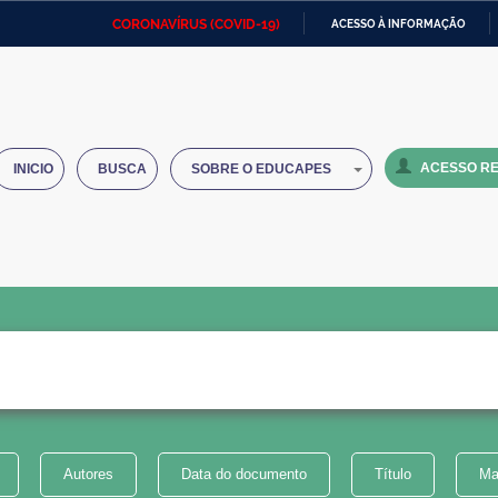
CORONAVÍRUS (COVID-19)
ACESSO À INFORMAÇÃO
Ministério da Defesa
Ministério das Relações
Mini
IR
Exteriores
PARA
O
Ministério da Cidadania
Ministério da Saúde
Mini
CONTEÚDO
ACESSO RE
INICIO
BUSCA
SOBRE O EDUCAPES
Ministério do Desenvolvimento
Controladoria-Geral da União
Minis
Regional
e do
Advocacia-Geral da União
Banco Central do Brasil
Plana
Autores
Data do documento
Título
Ma