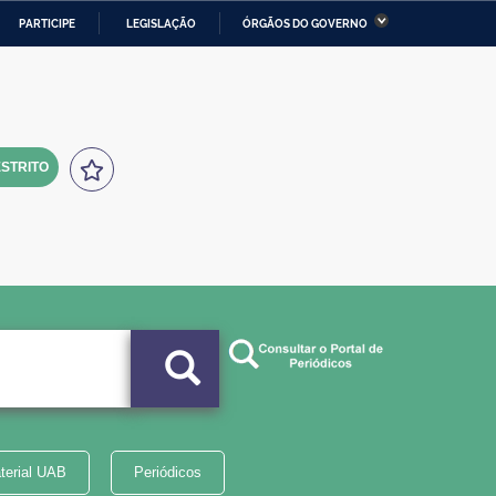
PARTICIPE
LEGISLAÇÃO
ÓRGÃOS DO GOVERNO
stério da Economia
Ministério da Infraestrutura
stério de Minas e Energia
Ministério da Ciência,
Tecnologia, Inovações e
Comunicações
STRITO
tério da Mulher, da Família
Secretaria-Geral
s Direitos Humanos
lto
terial UAB
Periódicos