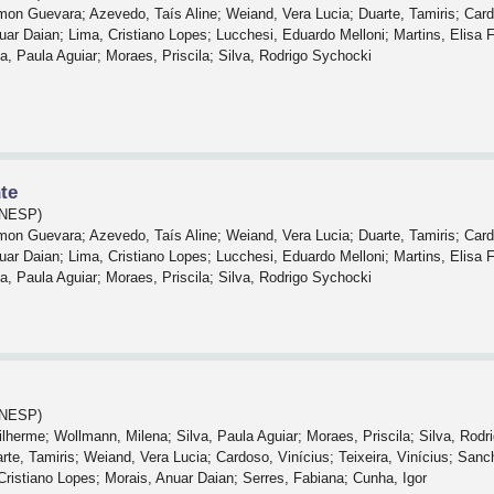
mon Guevara; Azevedo, Taís Aline; Weiand, Vera Lucia; Duarte, Tamiris; Cardo
nuar Daian; Lima, Cristiano Lopes; Lucchesi, Eduardo Melloni; Martins, Elisa F
a, Paula Aguiar; Moraes, Priscila; Silva, Rodrigo Sychocki
te
(UNESP)
mon Guevara; Azevedo, Taís Aline; Weiand, Vera Lucia; Duarte, Tamiris; Cardo
nuar Daian; Lima, Cristiano Lopes; Lucchesi, Eduardo Melloni; Martins, Elisa F
a, Paula Aguiar; Moraes, Priscila; Silva, Rodrigo Sychocki
(UNESP)
uilherme; Wollmann, Milena; Silva, Paula Aguiar; Moraes, Priscila; Silva, Rod
te, Tamiris; Weiand, Vera Lucia; Cardoso, Vinícius; Teixeira, Vinícius; Sanchot
Cristiano Lopes; Morais, Anuar Daian; Serres, Fabiana; Cunha, Igor