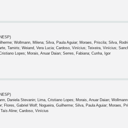
(UNESP)
uilherme; Wollmann, Milena; Silva, Paula Aguiar; Moraes, Priscila; Silva, Rod
te, Tamiris; Weiand, Vera Lucia; Cardoso, Vinícius; Teixeira, Vinícius; Sanchot
Cristiano Lopes; Morais, Anuar Daian; Serres, Fabiana; Cunha, Igor
(UNESP)
n, Daniela Stevanin; Lima, Cristiano Lopes; Morais, Anuar Daian; Wollmann, M
; Flores, Gabriel Wolf; Nogueira, Guilherme; Silva, Paula Aguiar; Moraes, Pri
aís Aline; Cardoso, Vinícius