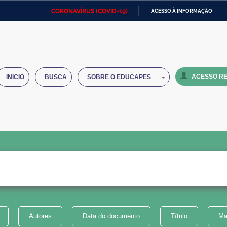
CORONAVÍRUS (COVID-19)
ACESSO À INFORMAÇÃO
Ministério da Defesa
Ministério das Relações
Mini
IR
Exteriores
PARA
O
Ministério da Cidadania
Ministério da Saúde
Mini
CONTEÚDO
ACESSO RE
INICIO
BUSCA
SOBRE O EDUCAPES
Ministério do Desenvolvimento
Controladoria-Geral da União
Minis
Regional
e do
Advocacia-Geral da União
Banco Central do Brasil
Plana
Autores
Data do documento
Título
Ma