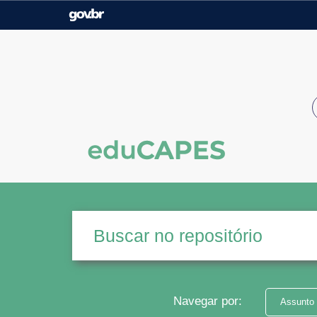
Casa Civil
Ministério da Justiça e
Segurança Pública
Ministério da Agricultura,
Ministério da Educação
Pecuária e Abastecimento
Ministério do Meio Ambiente
Ministério do Turismo
Secretaria de Governo
Gabinete de Segurança
Institucional
Navegar por:
Assunto