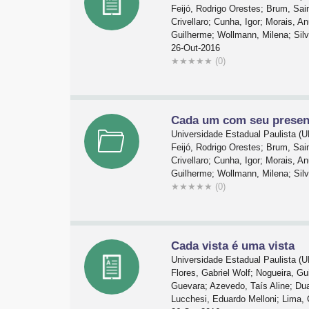
Feijó, Rodrigo Orestes; Brum, Sai
Crivellaro; Cunha, Igor; Morais, A
Guilherme; Wollmann, Milena; Silv
26-Out-2016
★
★
★
★
★
(0)
Cada um com seu presen
Universidade Estadual Paulista 
Feijó, Rodrigo Orestes; Brum, Sai
Crivellaro; Cunha, Igor; Morais, A
Guilherme; Wollmann, Milena; Silv
★
★
★
★
★
(0)
Cada vista é uma vista
Universidade Estadual Paulista 
Flores, Gabriel Wolf; Nogueira, G
Guevara; Azevedo, Taís Aline; Duar
Lucchesi, Eduardo Melloni; Lima, 