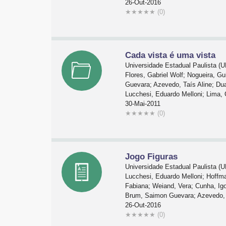
26-Out-2016
★
★
★
★
★
(0)
Cada vista é uma vista
Universidade Estadual Paulista 
Flores, Gabriel Wolf; Nogueira, G
Guevara; Azevedo, Taís Aline; Duar
Lucchesi, Eduardo Melloni; Lima, 
30-Mai-2011
★
★
★
★
★
(0)
Jogo Figuras
Universidade Estadual Paulista 
Lucchesi, Eduardo Melloni; Hoffman
Fabiana; Weiand, Vera; Cunha, Igor
Brum, Saimon Guevara; Azevedo, T
26-Out-2016
★
★
★
★
★
(0)