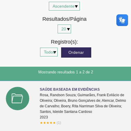
Advocacia-Geral da União
Resultados/Página
Banco Central do Brasil
Planalto
Registro(s):
Mostrando resultados 1 a 2 de 2
SAÚDE BASEADA EM EVIDÊNCIAS
Rosa, Randson Souza; Guimarães, Frank Evilácio de
Oliveira; Oliveira, Bruno Gonçalves de; Alencar, Delmo
de Carvalho; Boery, Rita Narriman Silva de Oliveira;
Santos, Isleide Santana Cardoso
2023
★
★
★
★
★
(1)