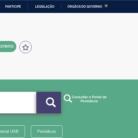
PARTICIPE
LEGISLAÇÃO
ÓRGÃOS DO GOVERNO
stério da Economia
Ministério da Infraestrutura
stério de Minas e Energia
Ministério da Ciência,
Tecnologia, Inovações e
Comunicações
STRITO
tério da Mulher, da Família
Secretaria-Geral
s Direitos Humanos
lto
terial UAB
Periódicos