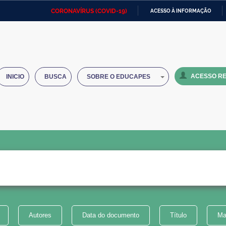
CORONAVÍRUS (COVID-19)
ACESSO À INFORMAÇÃO
Ministério da Defesa
Ministério das Relações
Mini
IR
Exteriores
PARA
O
Ministério da Cidadania
Ministério da Saúde
Mini
CONTEÚDO
ACESSO RE
INICIO
BUSCA
SOBRE O EDUCAPES
Ministério do Desenvolvimento
Controladoria-Geral da União
Minis
Regional
e do
Advocacia-Geral da União
Banco Central do Brasil
Plana
Autores
Data do documento
Título
Ma