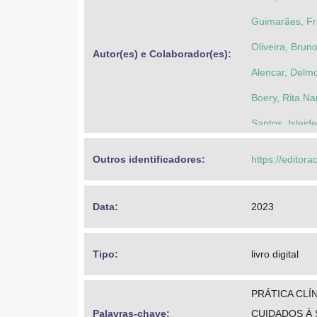
Guimarães, Fra
Oliveira, Brun
Autor(es) e Colaborador(es): 
Alencar, Delm
Boery, Rita Na
Santos, Islei
Outros identificadores: 
https://editor
Data: 
2023
Tipo: 
livro digital
PRÁTICA CLÍ
Palavras-chave: 
CUIDADOS À 