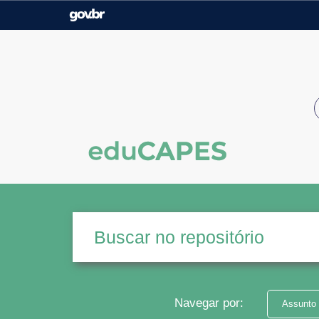
Casa Civil
Ministério da Justiça e
Segurança Pública
Ministério da Agricultura,
Ministério da Educação
Pecuária e Abastecimento
Ministério do Meio Ambiente
Ministério do Turismo
Secretaria de Governo
Gabinete de Segurança
Institucional
Navegar por:
Assunto