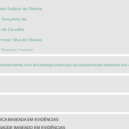
nk Evilácio de Oliveira
o Gonçalves de
o de Carvalho
rriman Silva de Oliveira
de Santana Cardoso
aomnisscientia.com.br/catalogos/ciencias-da-saude/saude-baseada-em-
NICA BASEADA EM EVIDÊNCIAS
SAÚDE BASEADO EM EVIDÊNCIAS