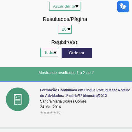
Advocacia-Geral da União
Resultados/Página
Banco Central do Brasil
Planalto
Registro(s):
Mostrando resultados 1 a 2 de 2
Formação Continuada em Língua Portuguesa: Roteiro
de Atividades: 1ª série/3º bimestre/2012
Sandra Maria Soares Gomes
24-Mar-2014
★
★
★
★
★
(0)