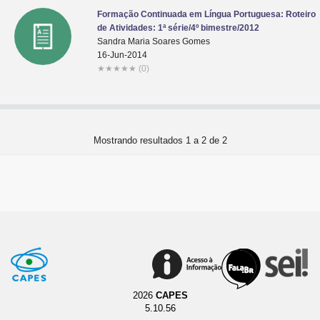
Formação Continuada em Língua Portuguesa: Roteiro
de Atividades: 1ª série/4º bimestre/2012
Sandra Maria Soares Gomes
16-Jun-2014
★
★
★
★
★
(0)
Mostrando resultados 1 a 2 de 2
2026
CAPES
5.10.56