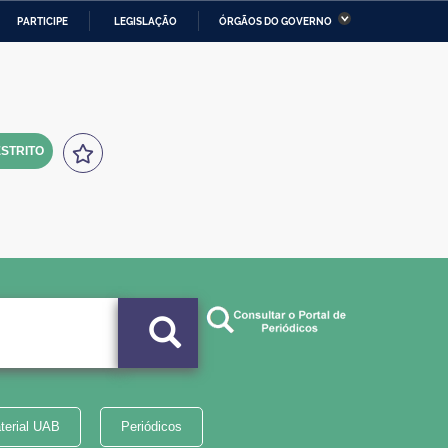
PARTICIPE
LEGISLAÇÃO
ÓRGÃOS DO GOVERNO
stério da Economia
Ministério da Infraestrutura
stério de Minas e Energia
Ministério da Ciência,
Tecnologia, Inovações e
Comunicações
STRITO
tério da Mulher, da Família
Secretaria-Geral
s Direitos Humanos
lto
terial UAB
Periódicos