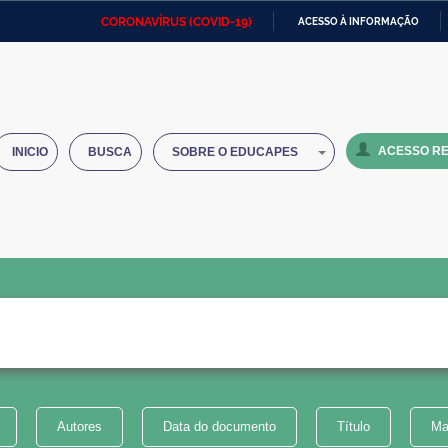
CORONAVÍRUS (COVID-19)
ACESSO À INFORMAÇÃO
Ministério da Defesa
Ministério das Relações
Mini
IR
Exteriores
PARA
O
Ministério da Cidadania
Ministério da Saúde
Mini
CONTEÚDO
ACESSO RE
INICIO
BUSCA
SOBRE O EDUCAPES
Ministério do Desenvolvimento
Controladoria-Geral da União
Minis
Regional
e do
Advocacia-Geral da União
Banco Central do Brasil
Plana
Autores
Data do documento
Título
Ma