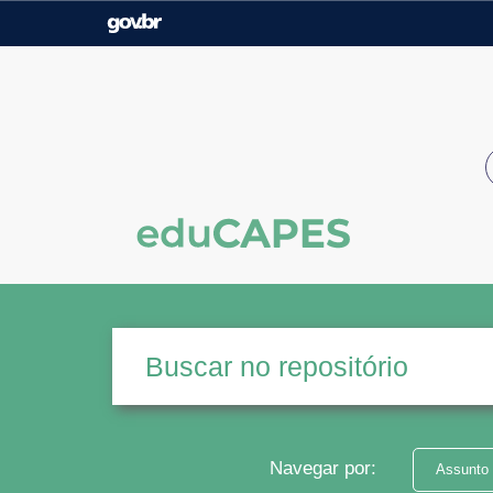
Casa Civil
Ministério da Justiça e
Segurança Pública
Ministério da Agricultura,
Ministério da Educação
Pecuária e Abastecimento
Ministério do Meio Ambiente
Ministério do Turismo
Secretaria de Governo
Gabinete de Segurança
Institucional
Navegar por:
Assunto