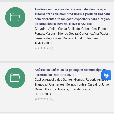
Análise comparativa do processo de identificação
automatizada de membros finais a partir de imagens
com diferentes resoluções espectrais para a região
de Niquelândia (AVIRIS, ETM+ e ASTER)
Carvalho Júnior, Osmar Abílio de; Guimarães, Renato
Fontes; Martins, Éder de Souza; Carvalho, Ana Paula
Ferreira de; Gomes, Roberto Arnaldo Trancoso
16-Mai-2011
★
★
★
★
★
(0)
Análise da dinâmica da paisagem no município de
Formosa do Rio Preto (BA)
Castro, Aracelly dos Santos; Gomes, Roberto Arnaldo
Trancoso; Guimarães, Renato Fontes; Carvalho Júnior,
Osmar Abílio de; Martins, Éder de Souza
30-Jul-2014
★
★
★
★
★
(0)