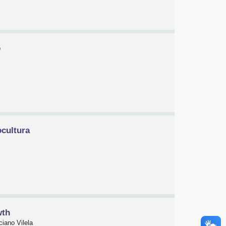
o
ocultura
wth
ciano Vilela