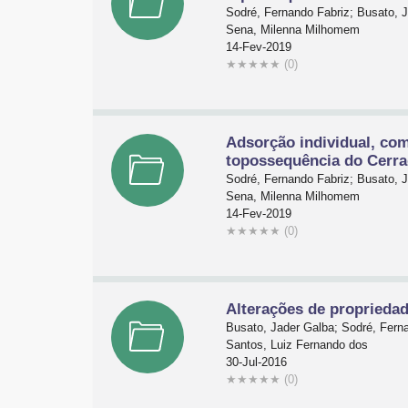
Sodré, Fernando Fabriz; Busato, 
Sena, Milenna Milhomem
14-Fev-2019
★
★
★
★
★
(0)
Adsorção individual, co
topossequência do Cerr
Sodré, Fernando Fabriz; Busato, 
Sena, Milenna Milhomem
14-Fev-2019
★
★
★
★
★
(0)
Alterações de propriedad
Busato, Jader Galba; Sodré, Fern
Santos, Luiz Fernando dos
30-Jul-2016
★
★
★
★
★
(0)