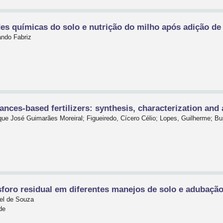
es químicas do solo e nutrição do milho após adição de 
ando Fabriz
nces-based fertilizers: synthesis, characterization an
ique José Guimarães Moreiral; Figueiredo, Cícero Célio; Lopes, Guilherme; Bus
sforo residual em diferentes manejos de solo e adubaçã
el de Souza
de