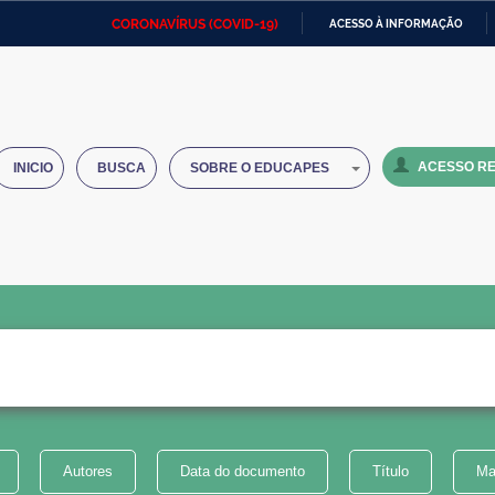
CORONAVÍRUS (COVID-19)
ACESSO À INFORMAÇÃO
Ministério da Defesa
Ministério das Relações
Mini
IR
Exteriores
PARA
O
Ministério da Cidadania
Ministério da Saúde
Mini
CONTEÚDO
ACESSO RE
INICIO
BUSCA
SOBRE O EDUCAPES
Ministério do Desenvolvimento
Controladoria-Geral da União
Minis
Regional
e do
Advocacia-Geral da União
Banco Central do Brasil
Plana
Autores
Data do documento
Título
Ma