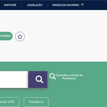
PARTICIPE
LEGISLAÇÃO
ÓRGÃOS DO GOVERNO
stério da Economia
Ministério da Infraestrutura
stério de Minas e Energia
Ministério da Ciência,
Tecnologia, Inovações e
Comunicações
STRITO
tério da Mulher, da Família
Secretaria-Geral
s Direitos Humanos
lto
terial UAB
Periódicos