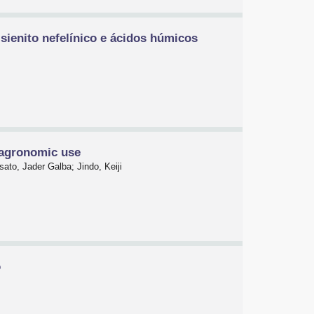
sienito nefelínico e ácidos húmicos
d agronomic use
ato, Jader Galba; Jindo, Keiji
o