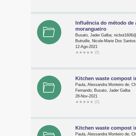
Influência do método de 
morangueiro
Busato, Jader Galba; nicbut1606
Butruille, Nicole-Marie Dos Santos
12-Ago-2021
★
★
★
★
★
(0)
Kitchen waste compost in
Paula, Alessandra Monteiro de; Ch
Fernando; Busato, Jader Galba
28-Nov-2021
★
★
★
★
★
(0)
Kitchen waste compost in
Paula, Alessandra Monteiro de; Ch