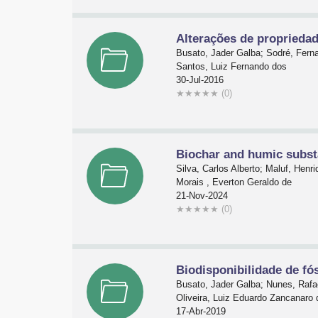
Alterações de propriedad
Busato, Jader Galba; Sodré, Fern
Santos, Luiz Fernando dos
30-Jul-2016
★
★
★
★
★
(0)
Biochar and humic substa
Silva, Carlos Alberto; Maluf, Henr
Morais , Everton Geraldo de
21-Nov-2024
★
★
★
★
★
(0)
Biodisponibilidade de fó
Busato, Jader Galba; Nunes, Rafa
Oliveira, Luiz Eduardo Zancanaro 
17-Abr-2019