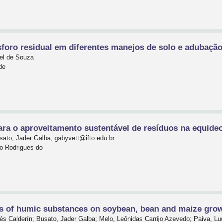
sforo residual em diferentes manejos de solo e adubaçã
el de Souza
de
ara o aproveitamento sustentável de resíduos na equide
sato, Jader Galba; gabyvett@ifto.edu.br
o Rodrigues do
cts of humic substances on soybean, bean and maize gro
rés Calderín; Busato, Jader Galba; Melo, Leônidas Carrijo Azevedo; Paiva, Lu