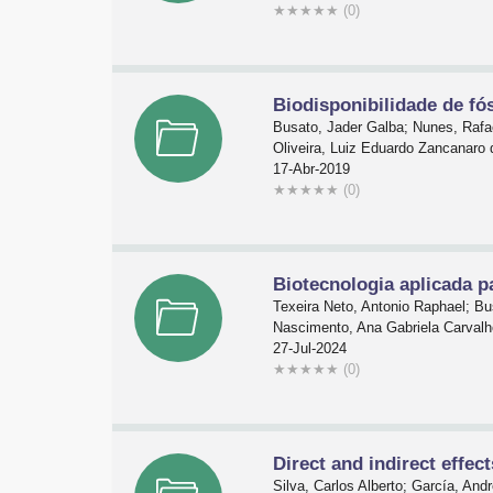
★
★
★
★
★
(0)
Biodisponibilidade de fó
Busato, Jader Galba; Nunes, Rafa
Oliveira, Luiz Eduardo Zancanaro 
17-Abr-2019
★
★
★
★
★
(0)
Biotecnologia aplicada p
Texeira Neto, Antonio Raphael; Bu
Nascimento, Ana Gabriela Carvalh
27-Jul-2024
★
★
★
★
★
(0)
Direct and indirect effe
Silva, Carlos Alberto; García, And