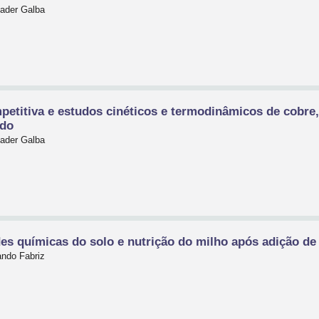
Jader Galba
mpetitiva e estudos cinéticos e termodinâmicos de cobr
ado
Jader Galba
es químicas do solo e nutrição do milho após adição de 
ando Fabriz