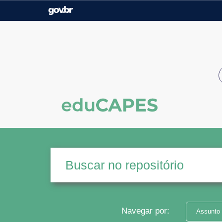
Casa Civil
Ministério da Justiça e
Segurança Pública
Ministério da Agricultura,
Ministério da Educação
Pecuária e Abastecimento
Ministério do Meio Ambiente
Ministério do Turismo
Secretaria de Governo
Gabinete de Segurança
Institucional
Navegar por:
Assunto