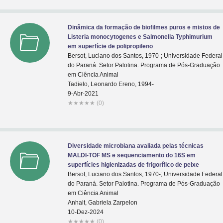
Dinâmica da formação de biofilmes puros e mistos de
Listeria monocytogenes e Salmonella Typhimurium
em superfície de polipropileno
Bersot, Luciano dos Santos, 1970-; Universidade Federal
do Paraná. Setor Palotina. Programa de Pós-Graduação
em Ciência Animal
Tadielo, Leonardo Ereno, 1994-
9-Abr-2021
★
★
★
★
★
(0)
Diversidade microbiana avaliada pelas técnicas
MALDI-TOF MS e sequenciamento do 16S em
superfícies higienizadas de frigorífico de peixe
Bersot, Luciano dos Santos, 1970-; Universidade Federal
do Paraná. Setor Palotina. Programa de Pós-Graduação
em Ciência Animal
Anhalt, Gabriela Zarpelon
10-Dez-2024
★
★
★
★
★
(0)