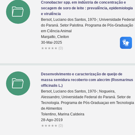
Cronobacter spp. em indústria de concentração e
secagem de soro de leite : prevalência, epidemiologia
e virulência
Bersot, Luciano dos Santos, 1970-; Universidade Federal
do Paraná. Setor Palotina. Programa de Pós-Graduação
em Ciência Animal
Margatto, Cleiton
30-Mai-2025
★
★
★
★
★
(0)
Desenvolvimento e caracterização de queijo de
massa semidura recoberto com alecrim (Rosmarinus
officinalis L.)
Bersot, Luciano dos Santos, 1970-; Nogueira,
Alessandro; Universidade Federal do Paraná. Setor de
Tecnologia. Programa de Pós-Graduaçao em Tecnologia
de Alimentos
Tolentino, Marina Caldeira
28-Ago-2019
★
★
★
★
★
(0)