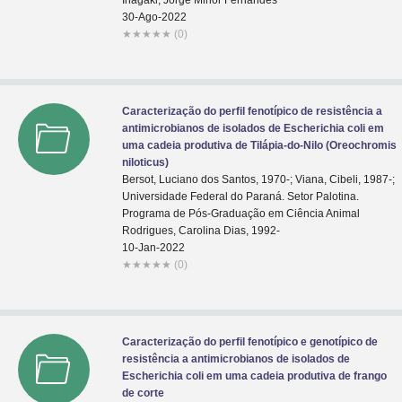
Inagaki, Jorge Minor Fernandes
30-Ago-2022
★
★
★
★
★
(0)
Caracterização do perfil fenotípico de resistência a
antimicrobianos de isolados de Escherichia coli em
uma cadeia produtiva de Tilápia-do-Nilo (Oreochromis
niloticus)
Bersot, Luciano dos Santos, 1970-; Viana, Cibeli, 1987-;
Universidade Federal do Paraná. Setor Palotina.
Programa de Pós-Graduação em Ciência Animal
Rodrigues, Carolina Dias, 1992-
10-Jan-2022
★
★
★
★
★
(0)
Caracterização do perfil fenotípico e genotípico de
resistência a antimicrobianos de isolados de
Escherichia coli em uma cadeia produtiva de frango
de corte