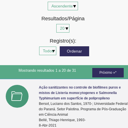
Advocacia-Geral da União
Resultados/Página
Banco Central do Brasil
Planalto
Registro(s):
Mostrando resultados 1 a 20 de 31
Próximo »*
Ação sanitizantes no controle de biofilmes puros e
mistos de Listeria monocytogenes e Salmonella
Typhimurium em superfície de polipropileno
Bersot, Luciano dos Santos, 1970-; Universidade Federal
do Paraná. Setor Palotina. Programa de Pós-Graduação
em Ciência Animal
Bellé, Thiago Henrique, 1993-
8-Abr-2021