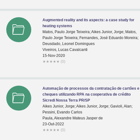
Augmented reality and its aspects: a case study for
heating systems
Matos, Paulo Jorge Teixeira; Aikes Junior, Jorge; Matos,
Paulo Jorge Teixeira; Fernandes, José Eduardo Moreira;
Deusdado, Leonel Domingues
Viveiros, Lucas Cavalcanti
15-Nov-2020
★
★
★
★
★
(0)
Automação de processos da contratação de cartões e
cheques utilizando RPA na cooperativa de crédito
Sicredi Nossa Terra PR/SP
Aikes Junior, Jorge; Aikes Junior, Jorge; Gavioli, Alan;
Pessini, Evando Carlos
Paula, Alexandre Mateus Jasper de
23-Out-2022
★
★
★
★
★
(0)