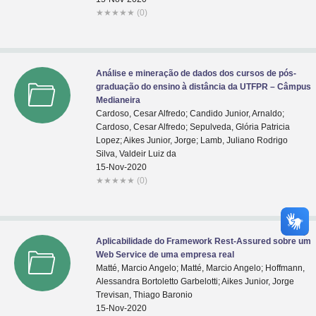
★
★
★
★
★
(0)
Análise e mineração de dados dos cursos de pós-
graduação do ensino à distância da UTFPR – Câmpus
Medianeira
Cardoso, Cesar Alfredo; Candido Junior, Arnaldo;
Cardoso, Cesar Alfredo; Sepulveda, Glória Patricia
Lopez; Aikes Junior, Jorge; Lamb, Juliano Rodrigo
Silva, Valdeir Luiz da
15-Nov-2020
★
★
★
★
★
(0)
Aplicabilidade do Framework Rest-Assured sobre um
Web Service de uma empresa real
Matté, Marcio Angelo; Matté, Marcio Angelo; Hoffmann,
Alessandra Bortoletto Garbelotti; Aikes Junior, Jorge
Trevisan, Thiago Baronio
15-Nov-2020