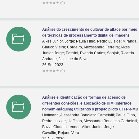
★
★
★
★
★
(0)
Análise do crescimento de cultivar de alface por meio
de técnicas de processamento digital de imagens
Aikes Junior, Jorge; Paula Filho, Pedro Luiz de; Miranda,
Glauco Vieira; Cordeiro, Alexssandro Ferreira; Aikes
Junior, Jorge; Pessini, Evando Carlos; Sobjak, Ricardo
Andrade, Jakeline da Silva
26-Set-2023
★
★
★
★
★
(0)
Análise e identificação de formas de acesso de
diferentes conexões, e aplicação de IHM (interface
homem-máquina) utilizando o projeto piloto UTFPR-MD
Hoffmann, Alessandra Bortoletto Garbelotti; Paula Filho,
Pedro Luiz de; Hoffman, Alessandra Bortoletto Garbelotti;
Bazzi, Claudio Leones; Aikes Junior, Jorge
Cavallin, Rejane Vera
15-Nov-2020