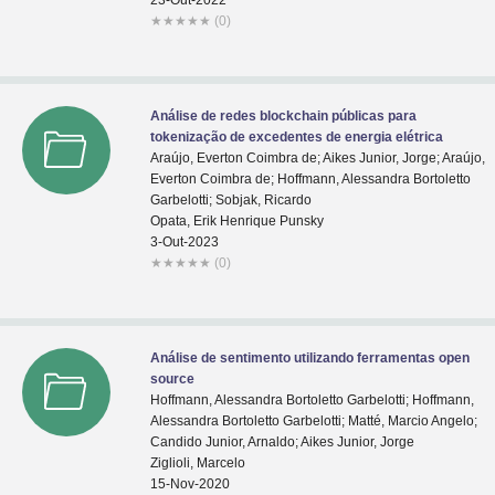
23-Out-2022
★
★
★
★
★
(0)
Análise de redes blockchain públicas para
tokenização de excedentes de energia elétrica
Araújo, Everton Coimbra de; Aikes Junior, Jorge; Araújo,
Everton Coimbra de; Hoffmann, Alessandra Bortoletto
Garbelotti; Sobjak, Ricardo
Opata, Erik Henrique Punsky
3-Out-2023
★
★
★
★
★
(0)
Análise de sentimento utilizando ferramentas open
source
Hoffmann, Alessandra Bortoletto Garbelotti; Hoffmann,
Alessandra Bortoletto Garbelotti; Matté, Marcio Angelo;
Candido Junior, Arnaldo; Aikes Junior, Jorge
Ziglioli, Marcelo
15-Nov-2020