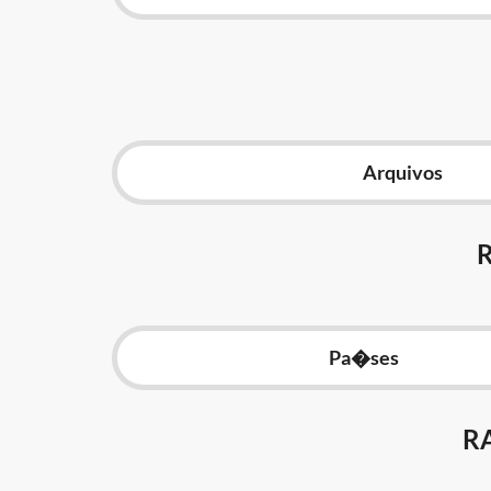
Arquivos
Pa�ses
R