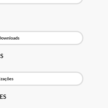
Downloads
S
izações
ES