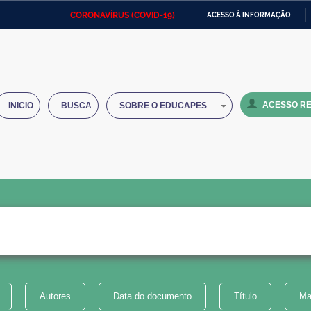
CORONAVÍRUS (COVID-19)
ACESSO À INFORMAÇÃO
Ministério da Defesa
Ministério das Relações
Mini
IR
Exteriores
PARA
O
Ministério da Cidadania
Ministério da Saúde
Mini
CONTEÚDO
ACESSO RE
INICIO
BUSCA
SOBRE O EDUCAPES
Ministério do Desenvolvimento
Controladoria-Geral da União
Minis
Regional
e do
Advocacia-Geral da União
Banco Central do Brasil
Plana
Autores
Data do documento
Título
Ma