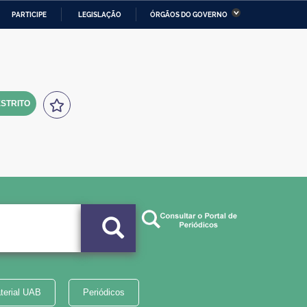
PARTICIPE
LEGISLAÇÃO
ÓRGÃOS DO GOVERNO
stério da Economia
Ministério da Infraestrutura
stério de Minas e Energia
Ministério da Ciência,
Tecnologia, Inovações e
Comunicações
STRITO
tério da Mulher, da Família
Secretaria-Geral
s Direitos Humanos
lto
terial UAB
Periódicos