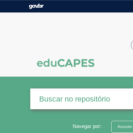
Casa Civil
Ministério da Justiça e
Segurança Pública
Ministério da Agricultura,
Ministério da Educação
Pecuária e Abastecimento
Ministério do Meio Ambiente
Ministério do Turismo
Secretaria de Governo
Gabinete de Segurança
Institucional
Navegar por:
Assunto