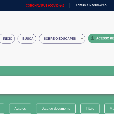
CORONAVÍRUS (COVID-19)
ACESSO À INFORMAÇÃO
Ministério da Defesa
Ministério das Relações
Mini
IR
Exteriores
PARA
O
Ministério da Cidadania
Ministério da Saúde
Mini
CONTEÚDO
ACESSO RE
INICIO
BUSCA
SOBRE O EDUCAPES
Ministério do Desenvolvimento
Controladoria-Geral da União
Minis
Regional
e do
Advocacia-Geral da União
Banco Central do Brasil
Plana
Autores
Data do documento
Título
Ma