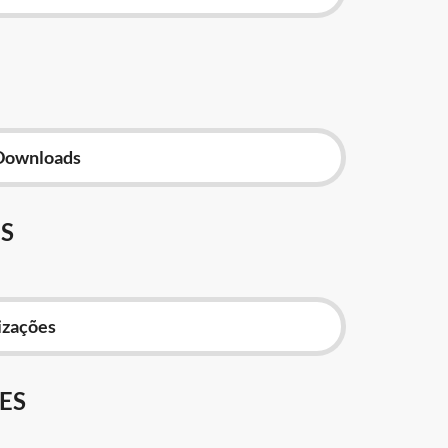
Downloads
S
izações
ES