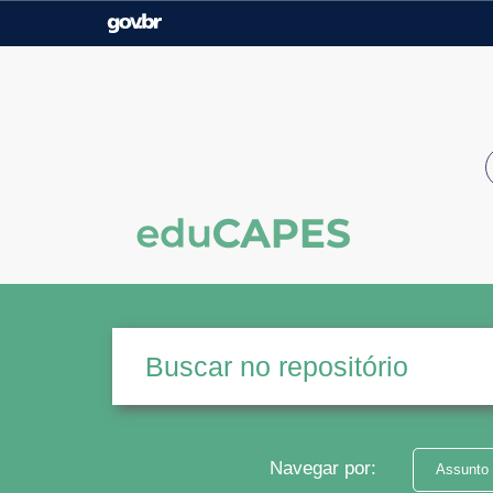
Casa Civil
Ministério da Justiça e
Segurança Pública
Ministério da Agricultura,
Ministério da Educação
Pecuária e Abastecimento
Ministério do Meio Ambiente
Ministério do Turismo
Secretaria de Governo
Gabinete de Segurança
Institucional
Navegar por:
Assunto