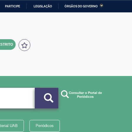
PARTICIPE
LEGISLAÇÃO
ÓRGÃOS DO GOVERNO
stério da Economia
Ministério da Infraestrutura
stério de Minas e Energia
Ministério da Ciência,
Tecnologia, Inovações e
Comunicações
STRITO
tério da Mulher, da Família
Secretaria-Geral
s Direitos Humanos
lto
terial UAB
Periódicos