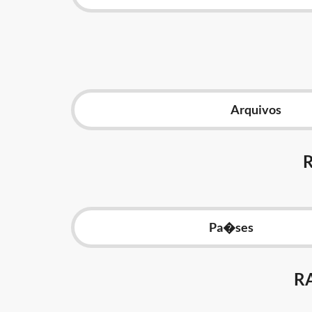
Arquivos
Pa�ses
R