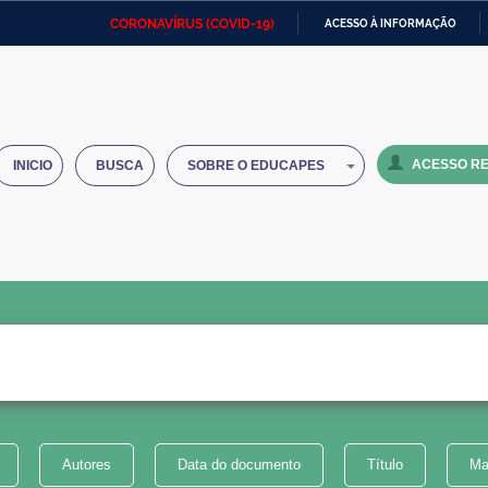
CORONAVÍRUS (COVID-19)
ACESSO À INFORMAÇÃO
Ministério da Defesa
Ministério das Relações
Mini
IR
Exteriores
PARA
O
Ministério da Cidadania
Ministério da Saúde
Mini
CONTEÚDO
ACESSO RE
INICIO
BUSCA
SOBRE O EDUCAPES
Ministério do Desenvolvimento
Controladoria-Geral da União
Minis
Regional
e do
Advocacia-Geral da União
Banco Central do Brasil
Plana
Autores
Data do documento
Título
Ma