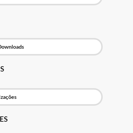
Downloads
S
izações
ES