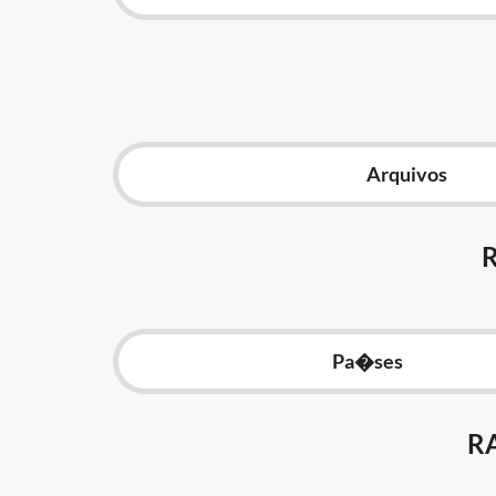
Arquivos
Pa�ses
R