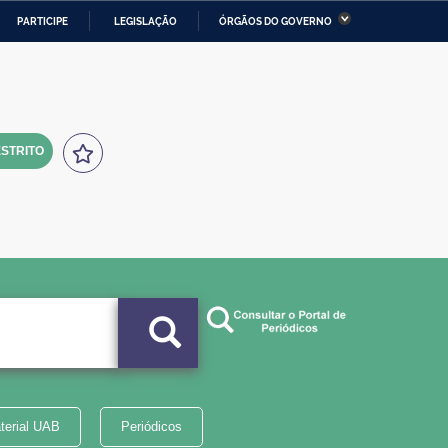
PARTICIPE
LEGISLAÇÃO
ÓRGÃOS DO GOVERNO
stério da Economia
Ministério da Infraestrutura
stério de Minas e Energia
Ministério da Ciência,
Tecnologia, Inovações e
Comunicações
STRITO
tério da Mulher, da Família
Secretaria-Geral
s Direitos Humanos
lto
terial UAB
Periódicos