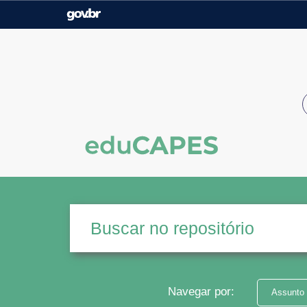
Casa Civil
Ministério da Justiça e
Segurança Pública
Ministério da Agricultura,
Ministério da Educação
Pecuária e Abastecimento
Ministério do Meio Ambiente
Ministério do Turismo
Secretaria de Governo
Gabinete de Segurança
Institucional
Navegar por:
Assunto