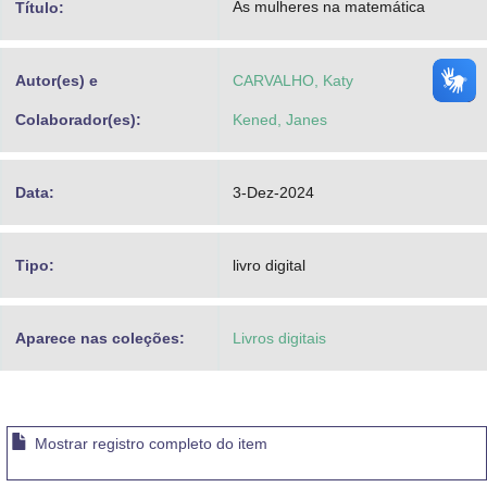
As mulheres na matemática
Título:
Advocacia-Geral da União
Banco Central do Brasil
Autor(es) e
CARVALHO, Katy
Planalto
Colaborador(es):
Kened, Janes
Data:
3-Dez-2024
Tipo:
livro digital
Aparece nas coleções:
Livros digitais
Mostrar registro completo do item