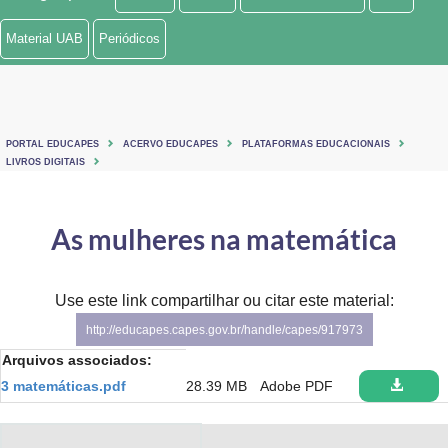
Ministério de Minas e Energia
Material UAB
Periódicos
Ministério da Ciência, Tecnologia, Inovações e Comunicações
Ministério do Meio Ambiente
PORTAL EDUCAPES
ACERVO EDUCAPES
PLATAFORMAS EDUCACIONAIS
Ministério do Turismo
LIVROS DIGITAIS
Ministério do Desenvolvimento Regional
As mulheres na matemática
Controladoria-Geral da União
Ministério da Mulher, da Família e dos Direitos Humanos
Use este link compartilhar ou citar este material:
http://educapes.capes.gov.br/handle/capes/917973
Secretaria-Geral
Arquivos associados:
Secretaria de Governo
3 matemáticas.pdf
28.39 MB
Adobe PDF
Gabinete de Segurança Institucional