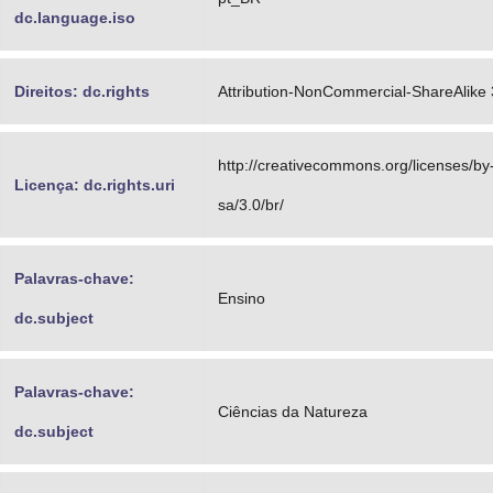
dc.language.iso
Direitos: dc.rights
Attribution-NonCommercial-ShareAlike 3
http://creativecommons.org/licenses/by
Licença: dc.rights.uri
sa/3.0/br/
Palavras-chave:
Ensino
dc.subject
Palavras-chave:
Ciências da Natureza
dc.subject