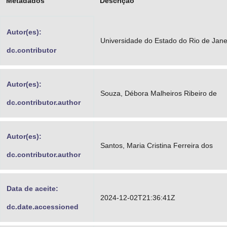
Metadados
Descrição
Advocacia-Geral da União
Autor(es):
Banco Central do Brasil
Universidade do Estado do Rio de Jane
dc.contributor
Planalto
Autor(es):
Souza, Débora Malheiros Ribeiro de
dc.contributor.author
Autor(es):
Santos, Maria Cristina Ferreira dos
dc.contributor.author
Data de aceite:
2024-12-02T21:36:41Z
dc.date.accessioned