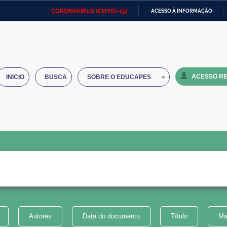
CORONAVÍRUS (COVID-19)
ACESSO À INFORMAÇÃO
Ministério da Defesa
Ministério das Relações
Mini
IR
Exteriores
PARA
O
Ministério da Cidadania
Ministério da Saúde
Mini
CONTEÚDO
ACESSO RE
INICIO
BUSCA
SOBRE O EDUCAPES
Ministério do Desenvolvimento
Controladoria-Geral da União
Minis
Regional
e do
Advocacia-Geral da União
Banco Central do Brasil
Plana
Autores
Data do documento
Título
Ma