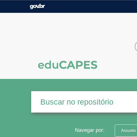
Casa Civil
Ministério da Justiça e
Segurança Pública
Ministério da Agricultura,
Ministério da Educação
Pecuária e Abastecimento
Ministério do Meio Ambiente
Ministério do Turismo
Secretaria de Governo
Gabinete de Segurança
Institucional
Navegar por:
Assunto