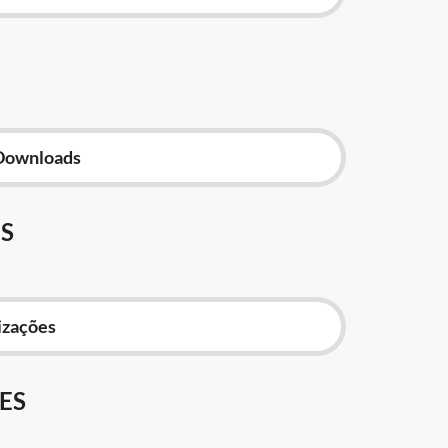
Downloads
S
izações
ES