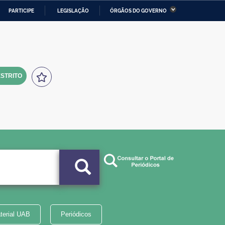
PARTICIPE
LEGISLAÇÃO
ÓRGÃOS DO GOVERNO
stério da Economia
Ministério da Infraestrutura
stério de Minas e Energia
Ministério da Ciência,
Tecnologia, Inovações e
Comunicações
STRITO
tério da Mulher, da Família
Secretaria-Geral
s Direitos Humanos
lto
terial UAB
Periódicos