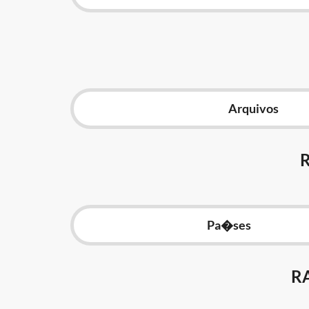
Arquivos
Pa�ses
R