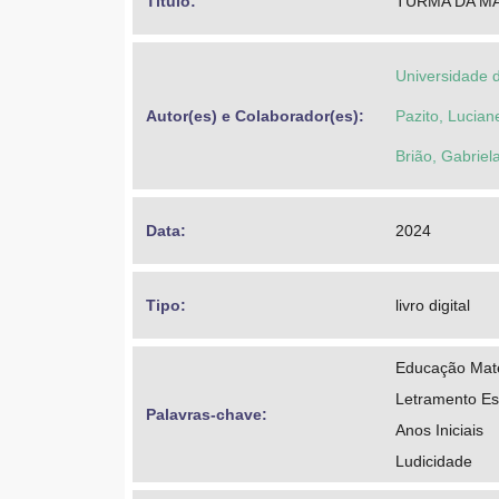
Título: 
TURMA DA MA
Universidade 
Autor(es) e Colaborador(es): 
Pazito, Lucia
Brião, Gabriela
Data: 
2024
Tipo: 
livro digital
Educação Mat
Letramento Est
Palavras-chave: 
Anos Iniciais
Ludicidade