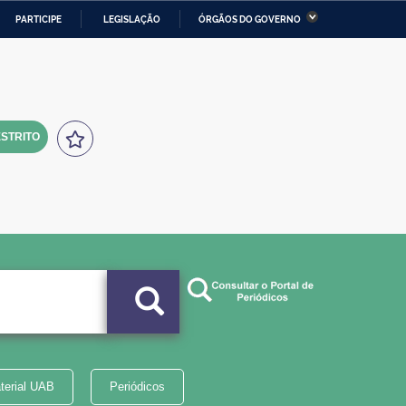
PARTICIPE
LEGISLAÇÃO
ÓRGÃOS DO GOVERNO
stério da Economia
Ministério da Infraestrutura
stério de Minas e Energia
Ministério da Ciência,
Tecnologia, Inovações e
Comunicações
STRITO
tério da Mulher, da Família
Secretaria-Geral
s Direitos Humanos
lto
terial UAB
Periódicos