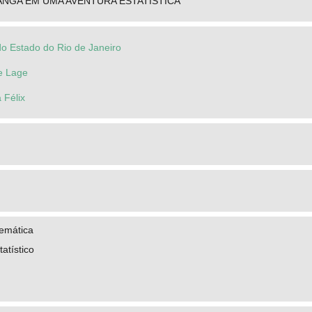
NGA EM UMA AVENTURA ESTATÍSTICA
do Estado do Rio de Janeiro
ne Lage
 Félix
emática
atístico