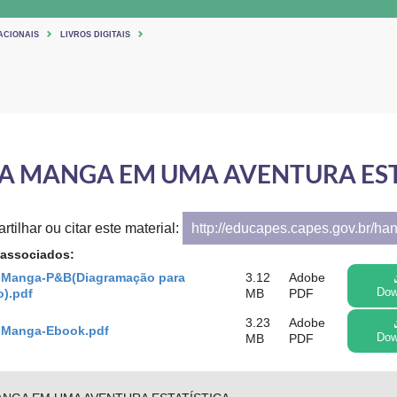
ACIONAIS
LIVROS DIGITAIS
A MANGA EM UMA AVENTURA EST
tilhar ou citar este material:
http://educapes.capes.gov.br/ha
 associados:
 Manga-P&B(Diagramação para
3.12
Adobe
o).pdf
MB
PDF
Dow
3.23
Adobe
 Manga-Ebook.pdf
MB
PDF
Dow