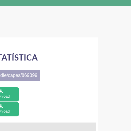
ATÍSTICA
ndle/capes/869399
nload
nload