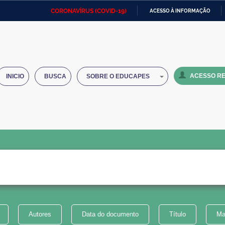
CORONAVÍRUS (COVID-19)
ACESSO À INFORMAÇÃO
Ministério da Defesa
Ministério das Relações
Mini
IR
Exteriores
PARA
O
Ministério da Cidadania
Ministério da Saúde
Mini
CONTEÚDO
ACESSO RE
INICIO
BUSCA
SOBRE O EDUCAPES
Ministério do Desenvolvimento
Controladoria-Geral da União
Minis
Regional
e do
Advocacia-Geral da União
Banco Central do Brasil
Plana
Autores
Data do documento
Título
Ma