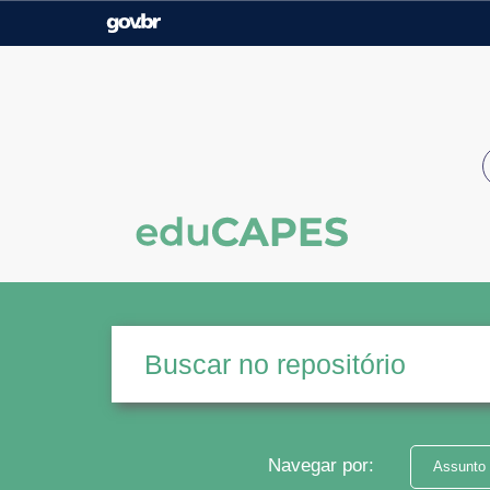
Casa Civil
Ministério da Justiça e
Segurança Pública
Ministério da Agricultura,
Ministério da Educação
Pecuária e Abastecimento
Ministério do Meio Ambiente
Ministério do Turismo
Secretaria de Governo
Gabinete de Segurança
Institucional
Navegar por:
Assunto