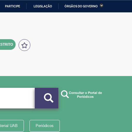
PARTICIPE
LEGISLAÇÃO
ÓRGÃOS DO GOVERNO
stério da Economia
Ministério da Infraestrutura
stério de Minas e Energia
Ministério da Ciência,
Tecnologia, Inovações e
Comunicações
STRITO
tério da Mulher, da Família
Secretaria-Geral
s Direitos Humanos
lto
terial UAB
Periódicos