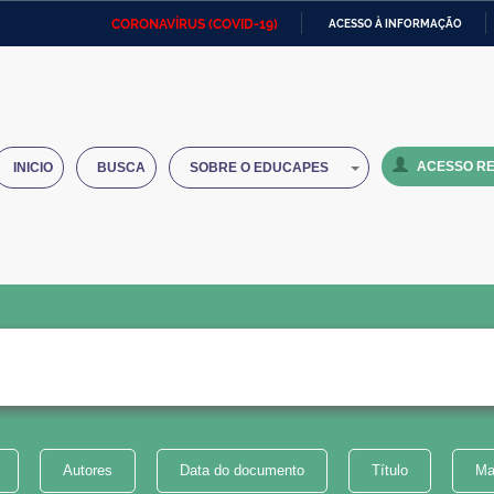
CORONAVÍRUS (COVID-19)
ACESSO À INFORMAÇÃO
Ministério da Defesa
Ministério das Relações
Mini
IR
Exteriores
PARA
O
Ministério da Cidadania
Ministério da Saúde
Mini
CONTEÚDO
ACESSO RE
INICIO
BUSCA
SOBRE O EDUCAPES
Ministério do Desenvolvimento
Controladoria-Geral da União
Minis
Regional
e do
Advocacia-Geral da União
Banco Central do Brasil
Plana
Autores
Data do documento
Título
Ma