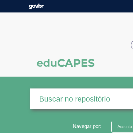
Casa Civil
Ministério da Justiça e
Segurança Pública
Ministério da Agricultura,
Ministério da Educação
Pecuária e Abastecimento
Ministério do Meio Ambiente
Ministério do Turismo
Secretaria de Governo
Gabinete de Segurança
Institucional
Navegar por:
Assunto