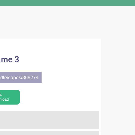
ume 3
ndle/capes/868274
nload